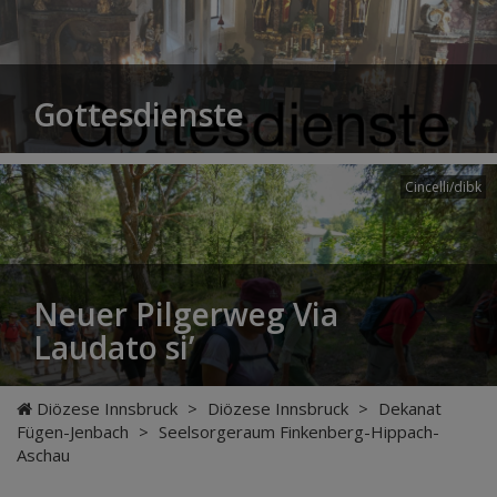
Gottesdienste
Cincelli/dibk
Neuer Pilgerweg Via
Laudato si’
Diözese Innsbruck
>
Diözese Innsbruck
>
Dekanat
Fügen-Jenbach
>
Seelsorgeraum Finkenberg-Hippach-
Aschau