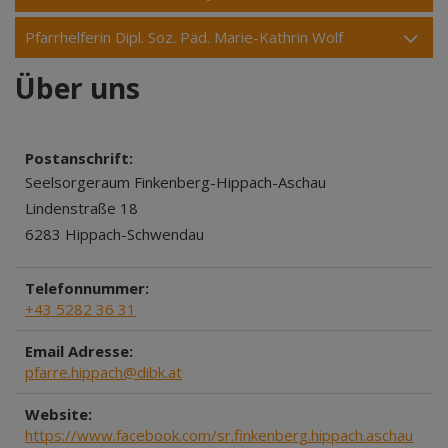
Pfarrhelferin Dipl. Soz. Päd. Marie-Kathrin Wolf
Über uns
Postanschrift:
Seelsorgeraum Finkenberg-Hippach-Aschau
Lindenstraße 18
6283 Hippach-Schwendau
Telefonnummer:
+43 5282 36 31
Email Adresse:
pfarre.hippach@dibk.at
Website:
https://www.facebook.com/sr.finkenberg.hippach.aschau