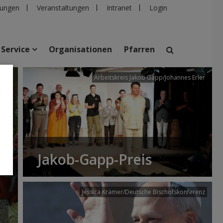
ungen
Veranstaltungen
Intranet
Login
Service
Organisationen
Pfarren
/dibk
Arbeitskreis Jakob Gapp/Johannes Erler
suchen
taltungen
Personen
Pfarren
Einrichtungen
Jakob-Gapp-Preis
Jessica Krämer/Deutsche Bischofskonferenz