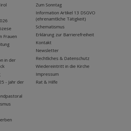
irol
Zum Sonntag
Information Artikel 13 DSGVO
(ehrenamtliche Tätigkeit)
2026
Schematismus
iözese
Erklärung zur Barrierefreiheit
n Frauen
Kontakt
itung
Newsletter
Rechtliches & Datenschutz
n in der
uck
Wiedereintritt in die Kirche
g
Impressum
25 - Jahr der
Rat & Hilfe
endpastoral
ismus
terben