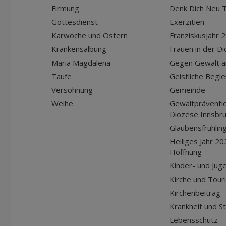
Firmung
Denk Dich Neu T
Gottesdienst
Exerzitien
Karwoche und Ostern
Franziskusjahr 
Krankensalbung
Frauen in der D
Maria Magdalena
Gegen Gewalt a
Taufe
Geistliche Begle
Versöhnung
Gemeinde
Weihe
Gewaltpräventio
Diözese Innsbr
Glaubensfrühlin
Heiliges Jahr 20
Hoffnung
Kinder- und Jug
Kirche und Tour
Kirchenbeitrag
Krankheit und S
Lebensschutz