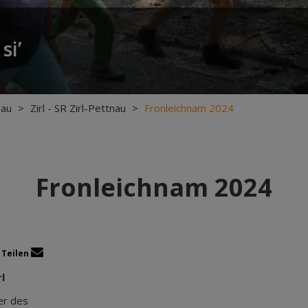
si’
nau
>
Zirl - SR Zirl-Pettnau
>
Fronleichnam 2024
Fronleichnam 2024
Teilen
l
er des