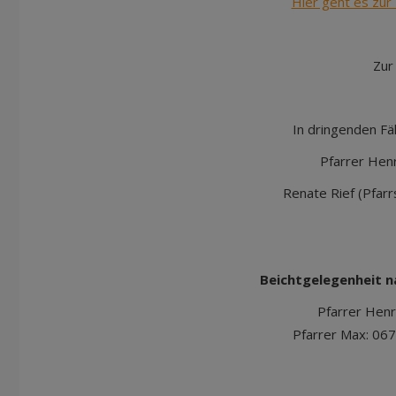
Hier geht es zur 
Zur
In dringenden Fäl
Pfarrer Hen
Renate Rief (Pfarr
Beichtgelegenheit nach telef
Pfarrer Henr
Pfarrer Max