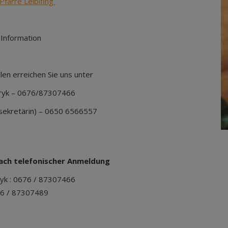
Pfarre Leiblfing
 Information
len erreichen Sie uns unter
ryk – 0676/87307466
sekretärin) – 0650 6566557
onischer Anmeldung
yk : 0676 / 87307466
: 0676 / 87307489