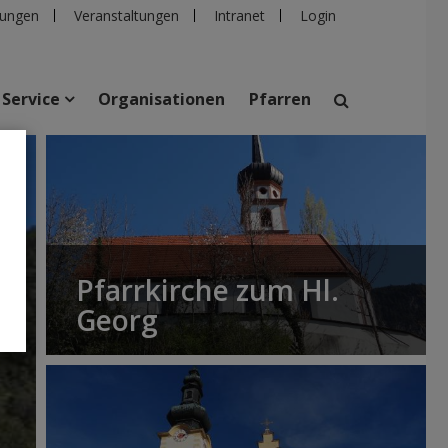
ungen
Veranstaltungen
Intranet
Login
Service
Organisationen
Pfarren
suchen
taltungen
Personen
Pfarren
Einrichtungen
Pfarrkirche zum Hl.
Georg