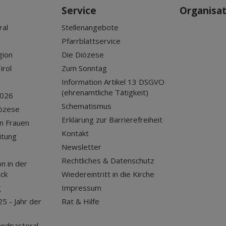
Service
Organisa
ral
Stellenangebote
Pfarrblattservice
gion
Die Diözese
irol
Zum Sonntag
Information Artikel 13 DSGVO
(ehrenamtliche Tätigkeit)
2026
Schematismus
iözese
Erklärung zur Barrierefreiheit
n Frauen
Kontakt
itung
Newsletter
Rechtliches & Datenschutz
n in der
uck
Wiedereintritt in die Kirche
g
Impressum
25 - Jahr der
Rat & Hilfe
endpastoral