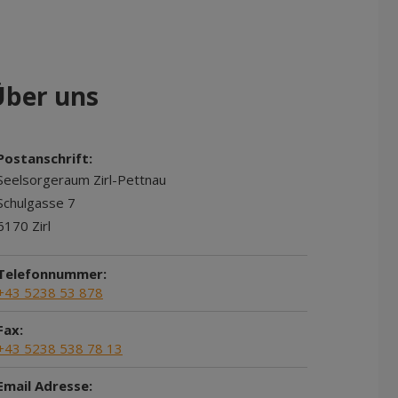
Über uns
Postanschrift:
Seelsorgeraum Zirl-Pettnau
Schulgasse 7
6170 Zirl
Telefonnummer:
+43 5238 53 878
Fax:
+43 5238 538 78 13
Email Adresse: