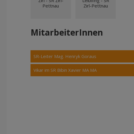
Zirl - SR Zirl-
Leiblfing - SR
Pettnau
Zirl-Pettnau
MitarbeiterInnen
SR-Leiter Mag. Henryk Goraus
Vikar im SR Bibin Xavier MA MA