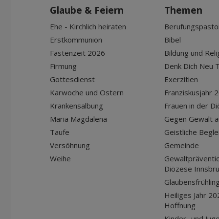
Glaube & Feiern
Themen
Ehe - Kirchlich heiraten
Berufungspasto
Erstkommunion
Bibel
Fastenzeit 2026
Bildung und Reli
Firmung
Denk Dich Neu T
Gottesdienst
Exerzitien
Karwoche und Ostern
Franziskusjahr 
Krankensalbung
Frauen in der D
Maria Magdalena
Gegen Gewalt a
Taufe
Geistliche Begle
Versöhnung
Gemeinde
Weihe
Gewaltpräventio
Diözese Innsbr
Glaubensfrühlin
Heiliges Jahr 20
Hoffnung
Kinder- und Jug