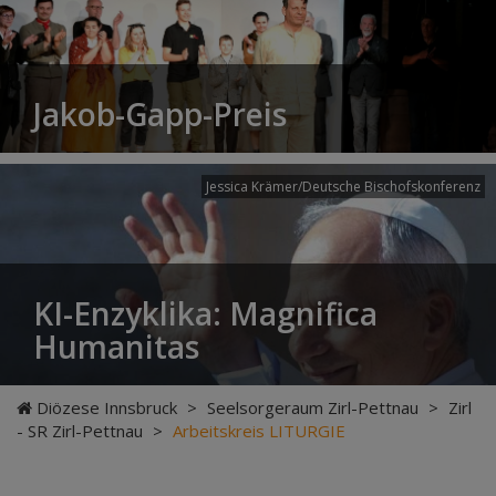
Jakob-Gapp-Preis
Jessica Krämer/Deutsche Bischofskonferenz
KI-Enzyklika: Magnifica
Humanitas
Diözese Innsbruck
>
Seelsorgeraum Zirl-Pettnau
>
Zirl
- SR Zirl-Pettnau
>
Arbeitskreis LITURGIE