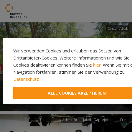
Cincelli/dibk
Wir verwenden Cookies und erlauben das Setzen von
Drittanbieter-Cookies. Weitere Informationen und wie Sie
Cookies deaktivieren können finden Sie
hier
. Wenn Sie mit 
Navigation fortfahren, stimmen Sie der Verwendung zu.
Datenschutz
Neuer Pilgerweg Via
ALLE COOKIES AKZEPTIEREN
Laudato si’
Arbeitskreis Jakob Gapp/Johannes Erler