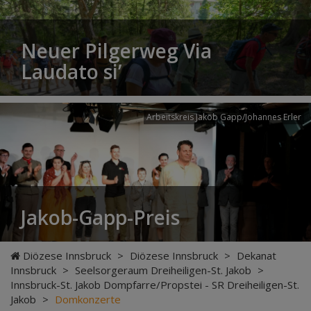
Neuer Pilgerweg Via
Laudato si’
Arbeitskreis Jakob Gapp/Johannes Erler
Jakob-Gapp-Preis
Diözese Innsbruck
>
Diözese Innsbruck
>
Dekanat
Innsbruck
>
Seelsorgeraum Dreiheiligen-St. Jakob
>
Innsbruck-St. Jakob Dompfarre/Propstei - SR Dreiheiligen-St.
Jakob
>
Domkonzerte