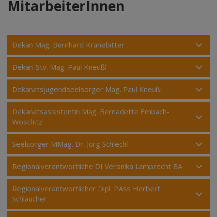
MitarbeiterInnen
Dekan Mag. Bernhard Kranebitter
Dekan-Stv. Mag. Paul Kneußl
Dekanatsjugendseelsorger Mag. Paul Kneußl
Dekanatsassistentin Mag. Bernadette Embach-
Woschitz
Seelsorger MMag. Dr. Jörg Schlechl
Regionalverantwortliche DI Veronika Lamprecht BA
Regionalverantwortlicher Dipl. PAss Herbert
Schlaucher