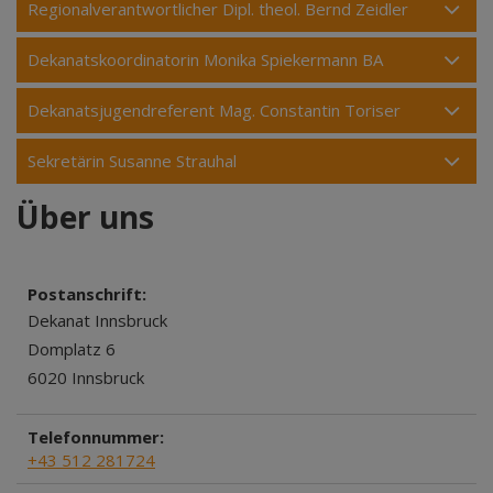
Regionalverantwortlicher Dipl. theol. Bernd Zeidler
Dekanatskoordinatorin Monika Spiekermann BA
Dekanatsjugendreferent Mag. Constantin Toriser
Sekretärin Susanne Strauhal
Über uns
Postanschrift:
Dekanat Innsbruck
Domplatz 6
6020 Innsbruck
Telefonnummer:
+43 512 281724