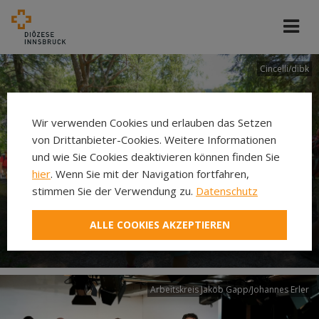
Cincelli/dibk
Wir verwenden Cookies und erlauben das Setzen
von Drittanbieter-Cookies. Weitere Informationen
und wie Sie Cookies deaktivieren können finden Sie
hier
. Wenn Sie mit der Navigation fortfahren,
stimmen Sie der Verwendung zu.
Datenschutz
Neuer Pilgerweg Via
ALLE COOKIES AKZEPTIEREN
Laudato si’
Arbeitskreis Jakob Gapp/Johannes Erler