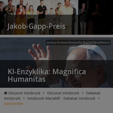
Jakob-Gapp-Preis
Jessica Krämer/Deutsche Bischofskonferenz
KI-Enzyklika: Magnifica
Humanitas
Diözese Innsbruck
>
Diözese Innsbruck
>
Dekanat
Innsbruck
>
Innsbruck-Mariahilf - Dekanat Innsbruck
>
Geschichte