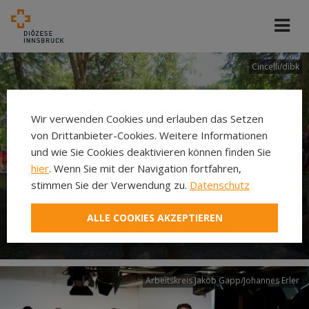
Cincelli/dibk
Wir verwenden Cookies und erlauben das Setzen
von Drittanbieter-Cookies. Weitere Informationen
und wie Sie Cookies deaktivieren können finden Sie
hier
. Wenn Sie mit der Navigation fortfahren,
stimmen Sie der Verwendung zu.
Datenschutz
Neuer Pilgerweg Via
ALLE COOKIES AKZEPTIEREN
Laudato si’
Arbeitskreis Jakob Gapp/Johannes Erler