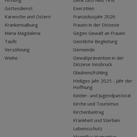
Firmung
Denk Dich Neu Tirol
Gottesdienst
Exerzitien
Karwoche und Ostern
Franziskusjahr 2026
Krankensalbung
Frauen in der Diözese
Maria Magdalena
Gegen Gewalt an Frauen
Taufe
Geistliche Begleitung
Versöhnung
Gemeinde
Weihe
Gewaltprävention in der
Diözese Innsbruck
Glaubensfrühling
Heiliges Jahr 2025 - Jahr der
Hoffnung
Kinder- und Jugendpastoral
Kirche und Tourismus
Kirchenbeitrag
Krankheit und Sterben
Lebensschutz
Magnifica Humanitas