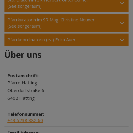
(Seelsorgeraum)
Pfarrkuratorin im SR Mag. Christine Neuner
(Seelsorgeraum)
Pfarrkoordinatorin (ea) Erika Auer
Über uns
Postanschrift:
Pfarre Hatting
Oberdorfstraße 6
6402 Hatting
Telefonnummer:
+43 5238 882 60
Email Adresse: