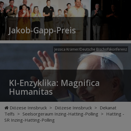
Jakob-Gapp-Preis
Jessica Krämer/Deutsche Bischofskonferenz
KI-Enzyklika: Magnifica
Humanitas
Diözese Innsbruck
>
Diözese Innsbruck
>
Dekanat
Telfs
>
Seelsorgeraum Inzing-Hatting-Polling
>
Hatting -
SR Inzing-Hatting-Polling