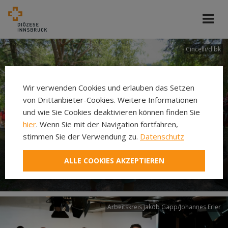
Cincelli/dibk
Wir verwenden Cookies und erlauben das Setzen
von Drittanbieter-Cookies. Weitere Informationen
und wie Sie Cookies deaktivieren können finden Sie
hier
. Wenn Sie mit der Navigation fortfahren,
stimmen Sie der Verwendung zu.
Datenschutz
Neuer Pilgerweg Via
ALLE COOKIES AKZEPTIEREN
Laudato si’
Arbeitskreis Jakob Gapp/Johannes Erler