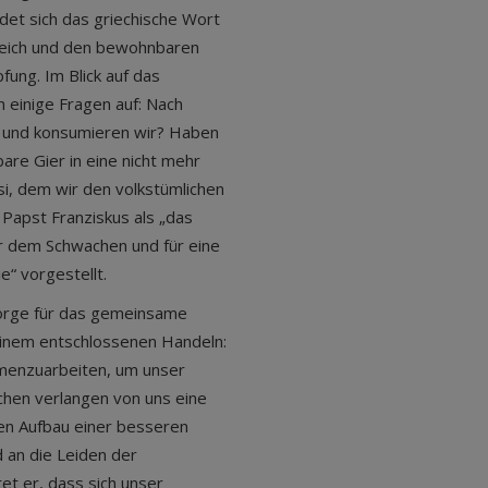
et sich das griechische Wort
reich und den bewohnbaren
ung. Im Blick auf das
 einige Fragen auf: Nach
 und konsumieren wir? Haben
bare Gier in eine nicht mehr
i, dem wir den volkstümlichen
Papst Franziskus als „das
er dem Schwachen und für eine
e“ vorgestellt.
 Sorge für das gemeinsame
einem entschlossenen Handeln:
mmenzuarbeiten, um unser
hen verlangen von uns eine
den Aufbau einer besseren
 an die Leiden der
et er, dass sich unser