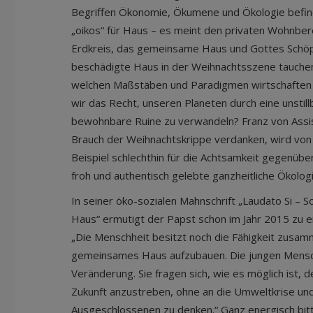
Begriffen Ökonomie, Ökumene und Ökologie befind
„oikos“ für Haus – es meint den privaten Wohnbe
Erdkreis, das gemeinsame Haus und Gottes Schöpf
beschädigte Haus in der Weihnachtsszene tauchen
welchen Maßstäben und Paradigmen wirtschaften
wir das Recht, unseren Planeten durch eine unstill
bewohnbare Ruine zu verwandeln? Franz von Assis
Brauch der Weihnachtskrippe verdanken, wird von 
Beispiel schlechthin für die Achtsamkeit gegenüb
froh und authentisch gelebte ganzheitliche Ökologi
In seiner öko-sozialen Mahnschrift „Laudato Si –
Haus“ ermutigt der Papst schon im Jahr 2015 zu 
„Die Menschheit besitzt noch die Fähigkeit zusa
gemeinsames Haus aufzubauen. Die jungen Mensc
Veränderung. Sie fragen sich, wie es möglich ist, 
Zukunft anzustreben, ohne an die Umweltkrise und
Ausgeschlossenen zu denken.“ Ganz energisch bitt