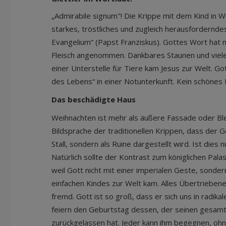
„Admirabile signum"! Die Krippe mit dem Kind in W
starkes, tröstliches und zugleich herausfordernde
Evangelium“ (Papst Franziskus). Gottes Wort hat 
Fleisch angenommen. Dankbares Staunen und viele 
einer Unterstelle für Tiere kam Jesus zur Welt. Go
des Lebens“ in einer Notunterkunft. Kein schönes
Das beschädigte Haus
Weihnachten ist mehr als äußere Fassade oder Bl
Bildsprache der traditionellen Krippen, dass der Ge
Stall, sondern als Ruine dargestellt wird. Ist dies
Natürlich sollte der Kontrast zum königlichen Pa
weil Gott nicht mit einer imperialen Geste, sonder
einfachen Kindes zur Welt kam. Alles Übertriebene
fremd. Gott ist so groß, dass er sich uns in radikal
feiern den Geburtstag dessen, der seinen gesam
zurückgelassen hat. Jeder kann ihm begegnen, ohn