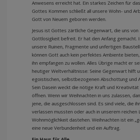
Anwesens erreicht hat. Ein starkes Zeichen für d
Gottes Kommen schließt all unsere Wohn- und Arbei
Gott von Neuem geboren werden.
Jesus ist Gottes zärtliche Gegenwart, die uns von
Gottlosigkeit befreit. Er hat den Anfang gemacht. 
unsere Ruinen, Fragmente und unfertigen Baustelle
können Gott auch kein perfektes Ambiente bieten,
ihn empfangen zu wollen. Alles Übrige macht er sel
heutiger Weltverhältnisse: Seine Gegenwart hilft 
egoistischen, selbstbezogenen Abschottung und 
Sein Dasein weckt die nötige Kraft und Kreativität
öffnen. Wenn wir Weihnachten in uns zulassen, d
jene, die ausgeschlossen sind. Es sind viele, die i
verlassen mussten oder auch in unserem reichen L
Wohnmöglichkeit dastehen. Weihnachten ist ein „g
eine neue Verbundenheit und ein Auftrag.
Ein Haus für Alle