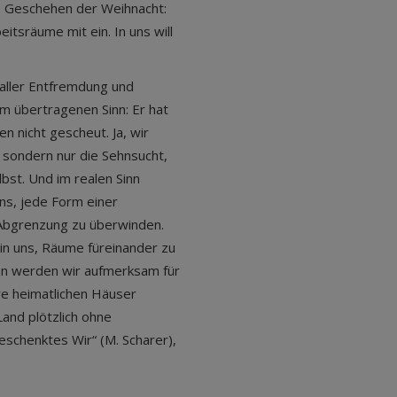
as Geschehen der Weihnacht:
tsräume mit ein. In uns will
 aller Entfremdung und
Im übertragenen Sinn: Er hat
n nicht gescheut. Ja, wir
 sondern nur die Sehnsucht,
bst. Und im realen Sinn
uns, jede Form einer
Abgrenzung zu überwinden.
 in uns, Räume füreinander zu
ann werden wir aufmerksam für
hre heimatlichen Häuser
and plötzlich ohne
eschenktes Wir“ (M. Scharer),