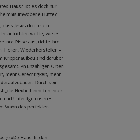
ates Haus? Ist es doch nur
, geheimnisumwobene Hütte?
, dass Jesus durch sein
er aufrichten wollte, wie es
 ihre Risse aus, richte ihre
n, Heilen, Wiederherstellen –
 im Krippenaufbau sind darüber
insgesamt. An unzähligen Orten
t, mehr Gerechtigkeit, mehr
ederaufzubauen. Durch sein
 „die Neuheit inmitten einer
te und Unfertige unseres
lem Wahn des perfekten
as große Haus. In den