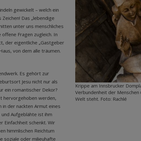
indeln gewickelt – welch ein
s Zeichen! Das „lebendige
mitten unter uns menschliches
offene Fragen zugleich. In
tt, der eigentliche „Gastgeber
 Haus, von dem alle träumen.
endwerk. Es gehört zur
burtsort Jesu nicht nur als
Krippe am Innsbrucker Domplat
 nur ein romantischer Dekor?
Verbundenheit der Menschen 
last hervorgehoben werden,
Welt steht. Foto: Rachlé
n in der nackten Armut eines
 und Aufgeblähte ist ihm
er Einfachheit schenkt. Wir
ten himmlischen Reichtum
e soziale oder milieuhafte