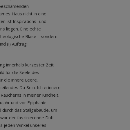
r beschämenden
ames Haus nicht in eine
n ist Inspirations- und
ns liegen. Eine echte
 theologische Blase – sondern
d (!) Auftrag!
ng innerhalb kürzester Zeit
ild für die Seele des
ür die innere Leere.
heilendes Da-Sein. Ich erinnere
Räucherns in meiner Kindheit.
ujahr und vor Epiphanie –
 durch das Stallgebäude, um
 war der faszinierende Duft
s jeden Winkel unseres