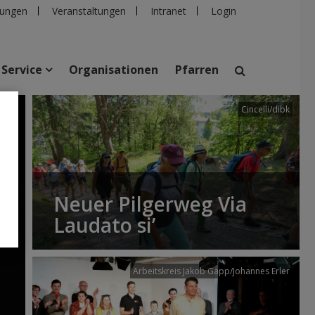
ungen
Veranstaltungen
Intranet
Login
Service
Organisationen
Pfarren
Cincelli/dibk
suchen
taltungen
Personen
Pfarren
Einrichtungen
Neuer Pilgerweg Via
Laudato si’
Arbeitskreis Jakob Gapp/Johannes Erler