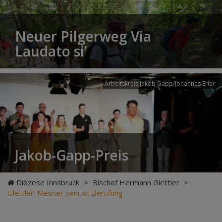
Neuer Pilgerweg Via
Laudato si’
Arbeitskreis Jakob Gapp/Johannes Erler
Jakob-Gapp-Preis
Diözese Innsbruck
>
Bischof Hermann Glettler
>
Glettler: Mesner sein ist Berufung