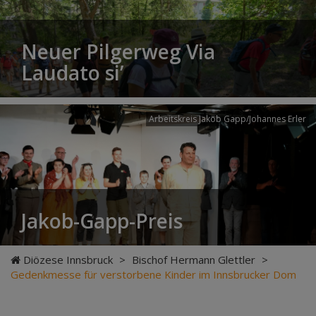
Neuer Pilgerweg Via
Laudato si’
Arbeitskreis Jakob Gapp/Johannes Erler
Jakob-Gapp-Preis
Diözese Innsbruck
>
Bischof Hermann Glettler
>
Gedenkmesse für verstorbene Kinder im Innsbrucker Dom