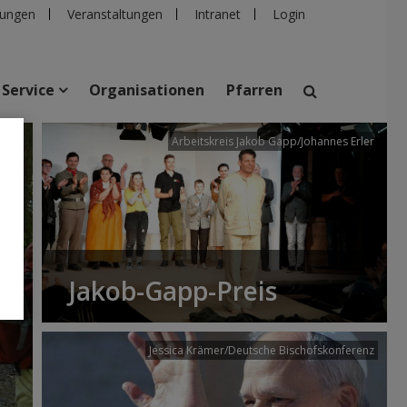
ungen
Veranstaltungen
Intranet
Login
Service
Organisationen
Pfarren
/dibk
Arbeitskreis Jakob Gapp/Johannes Erler
suchen
taltungen
Personen
Pfarren
Einrichtungen
Jakob-Gapp-Preis
Jessica Krämer/Deutsche Bischofskonferenz