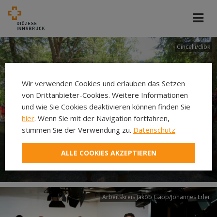
Cincelli/dibk
Wir verwenden Cookies und erlauben das Setzen
von Drittanbieter-Cookies. Weitere Informationen
und wie Sie Cookies deaktivieren können finden Sie
hier
. Wenn Sie mit der Navigation fortfahren,
stimmen Sie der Verwendung zu.
Datenschutz
Neuer Pilgerweg Via
ALLE COOKIES AKZEPTIEREN
Laudato si’
Arbeitskreis Jakob Gapp/Johannes Erler