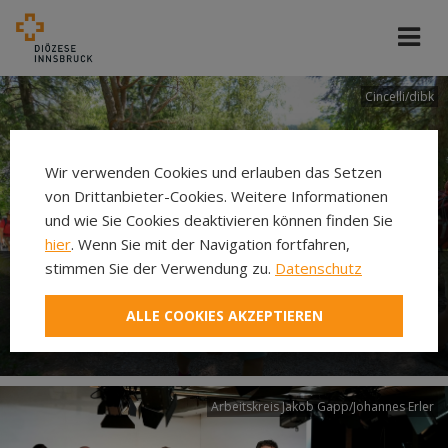
Cincelli/dibk
Wir verwenden Cookies und erlauben das Setzen
von Drittanbieter-Cookies. Weitere Informationen
und wie Sie Cookies deaktivieren können finden Sie
hier
. Wenn Sie mit der Navigation fortfahren,
stimmen Sie der Verwendung zu.
Datenschutz
Neuer Pilgerweg Via
ALLE COOKIES AKZEPTIEREN
Laudato si’
Arbeitskreis Jakob Gapp/Johannes Erler