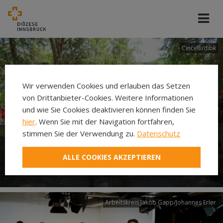
Cincelli/dibk
Wir verwenden Cookies und erlauben das Setzen
von Drittanbieter-Cookies. Weitere Informationen
und wie Sie Cookies deaktivieren können finden Sie
hier
. Wenn Sie mit der Navigation fortfahren,
stimmen Sie der Verwendung zu.
Datenschutz
Neuer Pilgerweg Via
ALLE COOKIES AKZEPTIEREN
Laudato si’
Arbeitskreis Jakob Gapp/Johannes Erler