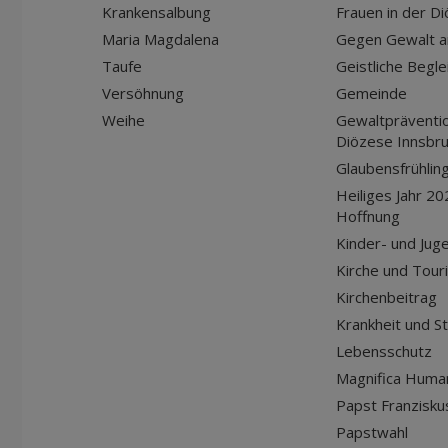
Krankensalbung
Frauen in der D
Maria Magdalena
Gegen Gewalt a
Taufe
Geistliche Begle
Versöhnung
Gemeinde
Weihe
Gewaltpräventio
Diözese Innsbr
Glaubensfrühlin
Heiliges Jahr 20
Hoffnung
Kinder- und Jug
Kirche und Tour
Kirchenbeitrag
Krankheit und S
Lebensschutz
Magnifica Huma
Papst Franziskus
Papstwahl