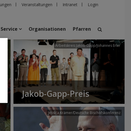
ungen
Veranstaltungen
Intranet
Login
Service
Organisationen
Pfarren
/dibk
Arbeitskreis Jakob Gapp/Johannes Erler
suchen
taltungen
Personen
Pfarren
Einrichtungen
Jakob-Gapp-Preis
Jessica Krämer/Deutsche Bischofskonferenz