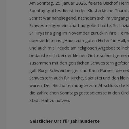
Am Sonntag, 25. Januar 2026, feierte Bischof Herm
Sonntagsgottesdienst in der Klosterkirche Thurnfeld
Schritt war naheliegend, nachdem sich im vergang
Schwesterngemeinschaft aufgelöst hatte: Sr. Luzi
Sr. Krystina ging im November zurück in ihre Heim
übersiedelte ins „Haus zum guten Hirten“ in Hall, 
und auch mit Freude am religiösen Angebot teilneh
bedankte sich bei der kleinen Gottesdienstgemeind
zusammen mit den geistlichen Schwestern gefeier
galt Burgi Schweinberger und Karin Purner, die neb
Schwestern auch für Kirche, Sakristei und den klei
waren. Der Bischof ermutigte zum Abschluss die kl
die zahlreichen Sonntagsgottesdienste in den Or
Stadt Hall zu nutzen.
Geistlicher Ort für Jahrhunderte