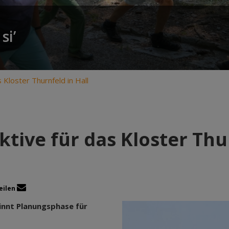
si’
Kloster Thurnfeld in Hall
tive für das Kloster Thur
eilen
nnt Planungsphase für