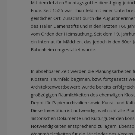
Mit dem letzten Sonntagsgottesdienst ging jedoch 
Ende: Seit 1525 war Thurnfeld mit einer Unterbre
geistlicher Ort. Zunächst durch die Augustinerinne
des Haller Damenstifts und in den letzten 160 Jah
vom Orden der Heimsuchung. Seit dem 19. Jahrhun
ein Internat für Mädchen, das jedoch in den 60er 
Bubenheim umgestaltet wurde.
In absehbarer Zeit werden die Planungsarbeiten f
Klosters Thurnfeld beginnen, bzw. fortgesetzt we
Architektenwettbewerb wurde bereits erfolgreich d
großzügigen Räumlichkeiten des ehemaligen Klost
Depot für Papierarchivalien sowie Kunst- und Kult
Diese Investition ist notwendig, weil nicht alle Pfa
historischen Dokumente und Kulturgüter den kons
Notwendigkeiten entsprechend zu lagern. Ebenso i
Wohnmöglichkeiten für die Mitglieder des Verein