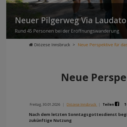
Neuer Pilgerweg Via Laudato 
Rund 45 Personen bei der Eröffnungswanderung
Diözese Innsbruck
>
Neue Perspektive für das 
Neue Perspek
Freitag, 30.01.2026
|
Diözese Innsbruck
|
Teilen
T
Nach dem letzten Sonntagsgottesdienst begi
zukünftige Nutzung