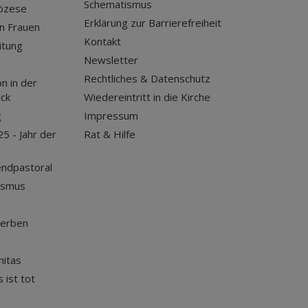
Schematismus
iözese
Erklärung zur Barrierefreiheit
n Frauen
Kontakt
itung
Newsletter
Rechtliches & Datenschutz
n in der
uck
Wiedereintritt in die Kirche
g
Impressum
25 - Jahr der
Rat & Hilfe
endpastoral
ismus
terben
nitas
 ist tot