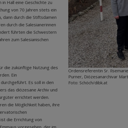
in Hall eine Geschichte zu
chung von 70 Jahren stets ein
n, dann durch die Stiftsdamen
ren durch die Salesianerinnen
dert führten die Schwestern
Jahren zum Salesianischen
ür die zukünftige Nutzung des
Ordensreferentin Sr. Ilsemarie
rden. Ein
Purner, Diözesanarchivar Martin
urchgeführt. Es soll in den
Foto: Schöch/dibk.at
ers das diözesane Archiv und
urgüter errichtet werden.
rren die Möglichkeit haben, ihre
ervatorischen
st die Errichtung von
s Emmaus vorgesehen, der im