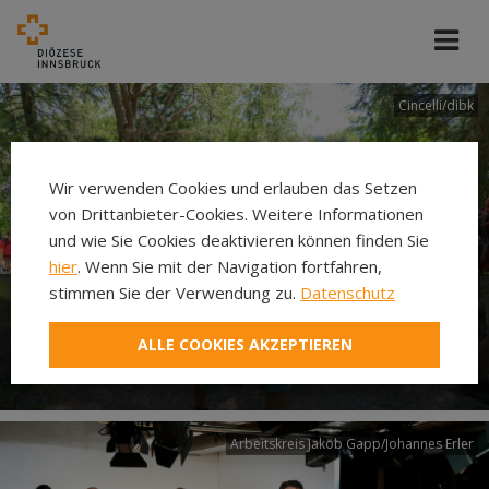
Cincelli/dibk
Wir verwenden Cookies und erlauben das Setzen
von Drittanbieter-Cookies. Weitere Informationen
und wie Sie Cookies deaktivieren können finden Sie
hier
. Wenn Sie mit der Navigation fortfahren,
stimmen Sie der Verwendung zu.
Datenschutz
Neuer Pilgerweg Via
ALLE COOKIES AKZEPTIEREN
Laudato si’
Arbeitskreis Jakob Gapp/Johannes Erler