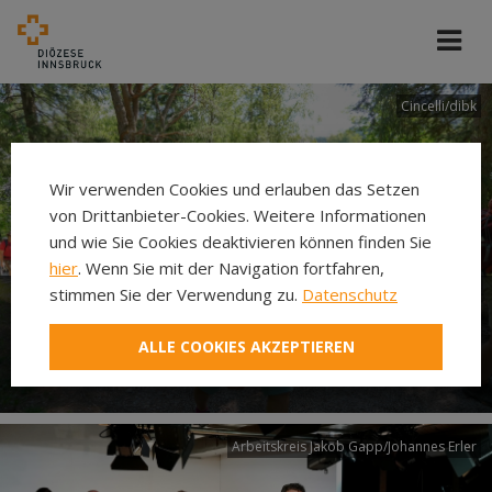
Cincelli/dibk
Wir verwenden Cookies und erlauben das Setzen
von Drittanbieter-Cookies. Weitere Informationen
und wie Sie Cookies deaktivieren können finden Sie
hier
. Wenn Sie mit der Navigation fortfahren,
stimmen Sie der Verwendung zu.
Datenschutz
Neuer Pilgerweg Via
ALLE COOKIES AKZEPTIEREN
Laudato si’
Arbeitskreis Jakob Gapp/Johannes Erler