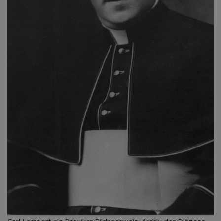
Carl Lampert als Provikar Bildnachweis: Archiv der Diözese