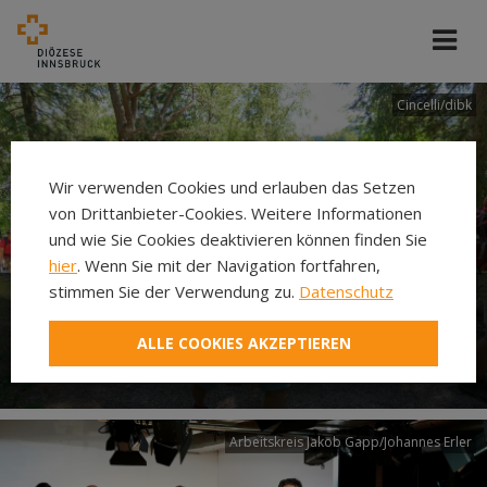
Cincelli/dibk
Wir verwenden Cookies und erlauben das Setzen
von Drittanbieter-Cookies. Weitere Informationen
und wie Sie Cookies deaktivieren können finden Sie
hier
. Wenn Sie mit der Navigation fortfahren,
stimmen Sie der Verwendung zu.
Datenschutz
Neuer Pilgerweg Via
ALLE COOKIES AKZEPTIEREN
Laudato si’
Arbeitskreis Jakob Gapp/Johannes Erler