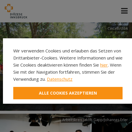
Cincelli/dibk
Wir verwenden Cookies und erlauben das Setzen von
Drittanbieter-Cookies. Weitere Informationen und wie
Sie Cookies deaktivieren können finden Sie
hier
. Wenn
Sie mit der Navigation fortfahren, stimmen Sie der
Verwendung zu.
Datenschutz
Neuer Pilgerweg Via
ALLE COOKIES AKZEPTIEREN
Laudato si’
Arbeitskreis Jakob Gapp/Johannes Erler