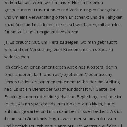
wirken lassen, wenn wir ihm unser Herz mit seinen
gespeicherten Frustrationen und Verhärtungen übergeben -
und um eine Verwandlung bitten. Er schenkt uns die Fähigkeit
zuzuhören und mit denen, die es schwer haben, mitzufühlen,
für sie Zeit und Energie zu investieren.
Ja: Es braucht Mut, um Herz zu zeigen, wo man gebraucht
wird und der Versuchung zum Kreisen um sich selbst zu
widerstehen.
Ich denke an einen emeritierten Abt eines Klosters, der in
einer anderen, fast schon aufgegebenen Niederlassung
seines Ordens zusammen mit einem Mitbruder die Stellung
hält. Es ist ein Dienst der Gastfreundschaft für Gäste, die
Erholung suchen oder eine geistliche Begleitung. Ich habe ihn
erlebt. Als ich spät abends zum Kloster zurückkam, hat er
auf mich gewartet und mich dann beim Essen bedient. Als ich
ihn um sein Geheimnis fragte, warum er so unverdrossen
und herzlich sei, gab er zur Antwort: „Ich vertraue auf den Hl.