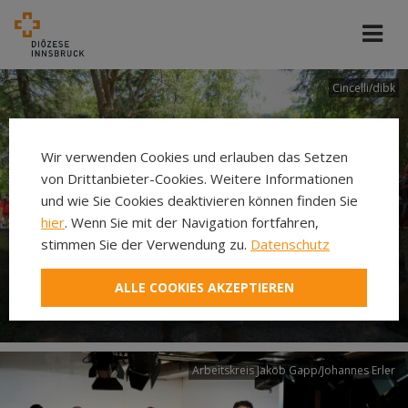
Cincelli/dibk
Wir verwenden Cookies und erlauben das Setzen
von Drittanbieter-Cookies. Weitere Informationen
und wie Sie Cookies deaktivieren können finden Sie
hier
. Wenn Sie mit der Navigation fortfahren,
stimmen Sie der Verwendung zu.
Datenschutz
Neuer Pilgerweg Via
ALLE COOKIES AKZEPTIEREN
Laudato si’
Arbeitskreis Jakob Gapp/Johannes Erler