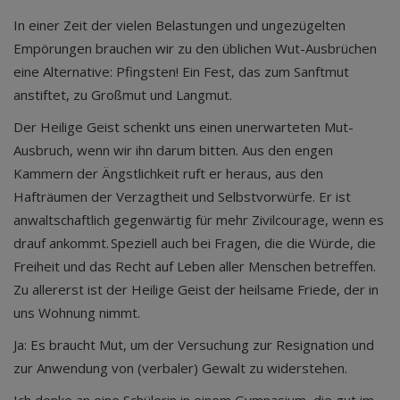
In einer Zeit der vielen Belastungen und ungezügelten
Empörungen brauchen wir zu den üblichen Wut-Ausbrüchen
eine Alternative: Pfingsten! Ein Fest, das zum Sanftmut
anstiftet, zu Großmut und Langmut.
Der Heilige Geist schenkt uns einen unerwarteten Mut-
Ausbruch, wenn wir ihn darum bitten. Aus den engen
Kammern der Ängstlichkeit ruft er heraus, aus den
Hafträumen der Verzagtheit und Selbstvorwürfe. Er ist
anwaltschaftlich gegenwärtig für mehr Zivilcourage, wenn es
drauf ankommt. Speziell auch bei Fragen, die die Würde, die
Freiheit und das Recht auf Leben aller Menschen betreffen.
Zu allererst ist der Heilige Geist der heilsame Friede, der in
uns Wohnung nimmt.
Ja: Es braucht Mut, um der Versuchung zur Resignation und
zur Anwendung von (verbaler) Gewalt zu widerstehen.
Ich denke an eine Schülerin in einem Gymnasium, die gut im