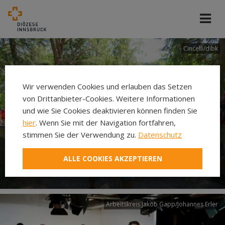
Cincelli/dibk
Wir verwenden Cookies und erlauben das Setzen
von Drittanbieter-Cookies. Weitere Informationen
und wie Sie Cookies deaktivieren können finden Sie
hier
. Wenn Sie mit der Navigation fortfahren,
stimmen Sie der Verwendung zu.
Datenschutz
Neuer Pilgerweg Via
ALLE COOKIES AKZEPTIEREN
Laudato si’
Arbeitskreis Jakob Gapp/Johannes Erler