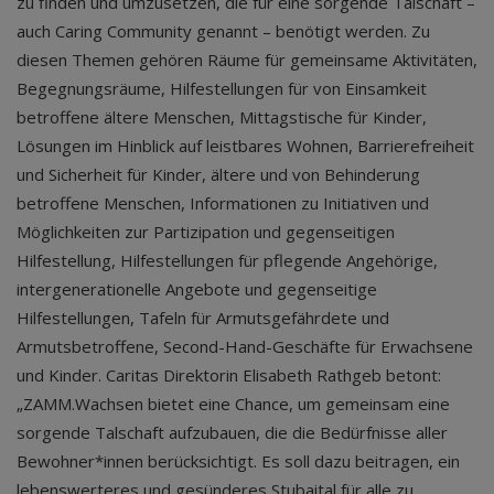
zu finden und umzusetzen, die für eine sorgende Talschaft –
auch Caring Community genannt – benötigt werden. Zu
diesen Themen gehören Räume für gemeinsame Aktivitäten,
Begegnungsräume, Hilfestellungen für von Einsamkeit
betroffene ältere Menschen, Mittagstische für Kinder,
Lösungen im Hinblick auf leistbares Wohnen, Barrierefreiheit
und Sicherheit für Kinder, ältere und von Behinderung
betroffene Menschen, Informationen zu Initiativen und
Möglichkeiten zur Partizipation und gegenseitigen
Hilfestellung, Hilfestellungen für pflegende Angehörige,
intergenerationelle Angebote und gegenseitige
Hilfestellungen, Tafeln für Armutsgefährdete und
Armutsbetroffene, Second-Hand-Geschäfte für Erwachsene
und Kinder. Caritas Direktorin Elisabeth Rathgeb betont:
„ZAMM.Wachsen bietet eine Chance, um gemeinsam eine
sorgende Talschaft aufzubauen, die die Bedürfnisse aller
Bewohner*innen berücksichtigt. Es soll dazu beitragen, ein
lebenswerteres und gesünderes Stubaital für alle zu