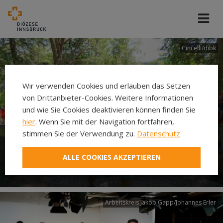
Cincelli/dibk
Wir verwenden Cookies und erlauben das Setzen
von Drittanbieter-Cookies. Weitere Informationen
und wie Sie Cookies deaktivieren können finden Sie
hier
. Wenn Sie mit der Navigation fortfahren,
stimmen Sie der Verwendung zu.
Datenschutz
Neuer Pilgerweg Via
ALLE COOKIES AKZEPTIEREN
Laudato si’
Arbeitskreis Jakob Gapp/Johannes Erler