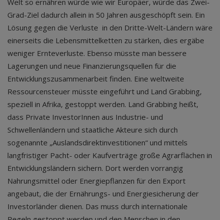
Welt so ernähren würde wie wir Europäer, würde das Zwei-
Grad-Ziel dadurch allein in 50 Jahren ausgeschöpft sein. Ein
Lösung gegen die Verluste in den Dritte-Welt-Ländern wäre
einerseits die Lebensmittelketten zu stärken, dies ergäbe
weniger Ernteverluste. Ebenso müsste man bessere
Lagerungen und neue Finanzierungsquellen für die
Entwicklungszusammenarbeit finden. Eine weltweite
Ressourcensteuer müsste eingeführt und Land Grabbing,
speziell in Afrika, gestoppt werden. Land Grabbing heißt,
dass Private InvestorInnen aus Industrie- und
Schwellenländern und staatliche Akteure sich durch
sogenannte „Auslandsdirektinvestitionen“ und mittels
langfristiger Pacht- oder Kaufverträge große Agrarflächen in
Entwicklungsländern sichern. Dort werden vorrangig
Nahrungsmittel oder Energiepflanzen für den Export
angebaut, die der Ernährungs- und Energiesicherung der
Investorländer dienen. Das muss durch internationale
Regeln gestoppt werden und den Menschen in den