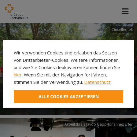
Cincelli/dibk
Wir verwenden Cookies und erlauben das Setzen
von Drittanbieter-Cookies. Weitere Informationen
und wie Sie Cookies deaktivieren können finden Sie
hier
. Wenn Sie mit der Navigation fortfahren,
stimmen Sie der Verwendung zu.
Datenschutz
Neuer Pilgerweg Via
ALLE COOKIES AKZEPTIEREN
Laudato si’
Arbeitskreis Jakob Gapp/Johannes Erler