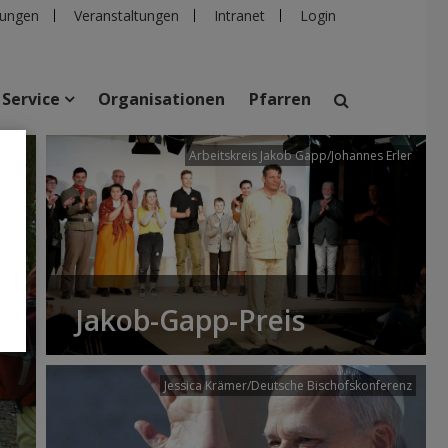
ungen
Veranstaltungen
Intranet
Login
Service
Organisationen
Pfarren
/dibk
Arbeitskreis Jakob Gapp/Johannes Erler
suchen
taltungen
Personen
Pfarren
Einrichtungen
Jakob-Gapp-Preis
Jessica Krämer/Deutsche Bischofskonferenz