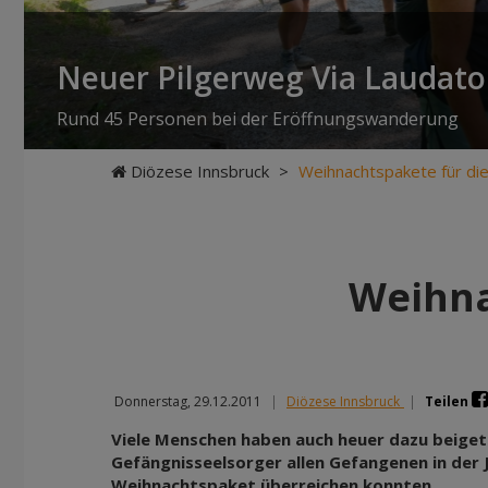
Neuer Pilgerweg Via Laudato 
Rund 45 Personen bei der Eröffnungswanderung
Diözese Innsbruck
>
Weihnachtspakete für di
Weihna
Donnerstag, 29.12.2011
|
Diözese Innsbruck
|
Teilen
Viele Menschen haben auch heuer dazu beiget
Gefängnisseelsorger allen Gefangenen in der J
Weihnachtspaket überreichen konnten.