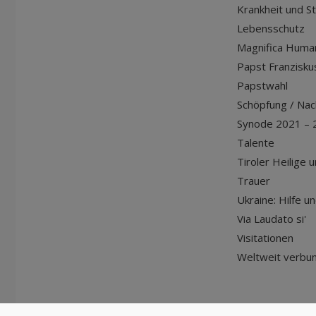
Krankheit und S
Lebensschutz
Magnifica Huma
Papst Franziskus
Papstwahl
Schöpfung / Nach
Synode 2021 – 
Talente
Tiroler Heilige 
Trauer
Ukraine: Hilfe u
Via Laudato si'
Visitationen
Weltweit verbu
© Diözese Innsbruck | 2024