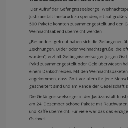
Der Aufruf der Gefängnisseelsorge, Weihnachtsp
Justizanstalt Innsbruck zu spenden, ist auf groß
500 Pakete konnten zusammengestellt und den 
Weihnachtsabend überreicht werden.
„Besonders gefreut haben sich die Gefangenen ü
Zeichnungen, Bilder oder Weihnachtsgrüße, die of
wurden“, erzhält Gefängnisseelsorger Jürgen Gschne
Paktl zusammengestellt oder Geld überwiesen habe
einem Dankschreiben. Mit den Weihnachtspaketen 
angekommen, dass Gott vor allem für jene Mensch
gescheitert siind und am Rande der Gesellschaft s
Die Gefängnisseelsorger in der Justizanstalt Inn
am 24. Dezember schöne Pakete mit Rauchwaren, Sü
und Kaffe überreicht. Für viele war das das einzi
Gschnell.