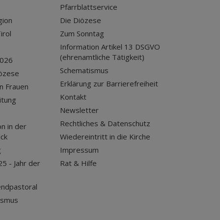
Pfarrblattservice
gion
Die Diözese
irol
Zum Sonntag
Information Artikel 13 DSGVO
(ehrenamtliche Tätigkeit)
2026
Schematismus
iözese
Erklärung zur Barrierefreiheit
n Frauen
Kontakt
itung
Newsletter
Rechtliches & Datenschutz
n in der
uck
Wiedereintritt in die Kirche
g
Impressum
25 - Jahr der
Rat & Hilfe
endpastoral
ismus