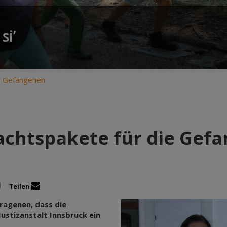
si’
e Gefangenen
chtspakete für die Gef
Teilen
ragenen, dass die
ustizanstalt Innsbruck ein