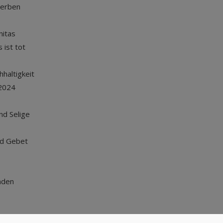
terben
nitas
 ist tot
haltigkeit
2024
und Selige
nd Gebet
nden
Nach oben