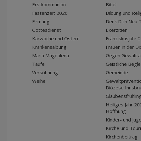
Erstkommunion
Bibel
Fastenzeit 2026
Bildung und Reli
Firmung
Denk Dich Neu T
Gottesdienst
Exerzitien
Karwoche und Ostern
Franziskusjahr 
Krankensalbung
Frauen in der D
Maria Magdalena
Gegen Gewalt a
Taufe
Geistliche Begle
Versöhnung
Gemeinde
Weihe
Gewaltpräventio
Diözese Innsbr
Glaubensfrühlin
Heiliges Jahr 20
Hoffnung
Kinder- und Jug
Kirche und Tour
Kirchenbeitrag