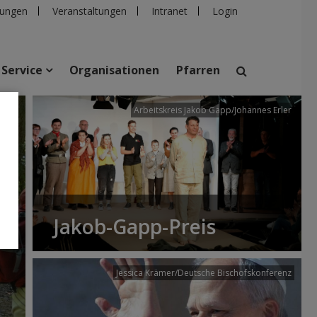
ungen
Veranstaltungen
Intranet
Login
Service
Organisationen
Pfarren
/dibk
Arbeitskreis Jakob Gapp/Johannes Erler
suchen
taltungen
Personen
Pfarren
Einrichtungen
Jakob-Gapp-Preis
Jessica Krämer/Deutsche Bischofskonferenz