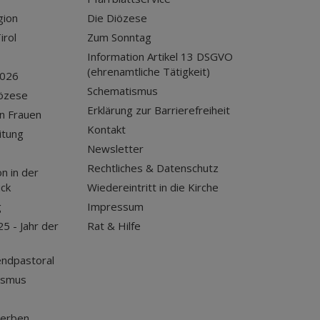
gion
Die Diözese
irol
Zum Sonntag
Information Artikel 13 DSGVO
(ehrenamtliche Tätigkeit)
2026
Schematismus
iözese
Erklärung zur Barrierefreiheit
n Frauen
Kontakt
itung
Newsletter
Rechtliches & Datenschutz
n in der
uck
Wiedereintritt in die Kirche
g
Impressum
25 - Jahr der
Rat & Hilfe
endpastoral
ismus
terben