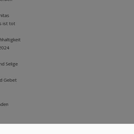
nitas
 ist tot
haltigkeit
2024
und Selige
nd Gebet
nden
Nach oben