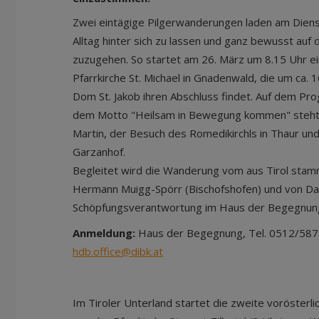
Zwei eintägige Pilgerwanderungen laden am Dienst
Alltag hinter sich zu lassen und ganz bewusst auf
zuzugehen. So startet am 26. März um 8.15 Uhr e
Pfarrkirche St. Michael in Gnadenwald, die um ca. 
Dom St. Jakob ihren Abschluss findet. Auf dem P
dem Motto "Heilsam in Bewegung kommen" steht e
Martin, der Besuch des Romedikirchls in Thaur un
Garzanhof.
Begleitet wird die Wanderung vom aus Tirol stam
Hermann Muigg-Spörr (Bischofshofen) und von Dani
Schöpfungsverantwortung im Haus der Begegnung
Anmeldung:
Haus der Begegnung, Tel. 0512/5878
hdb.office@dibk.at
Im Tiroler Unterland startet die zweite vorösterli