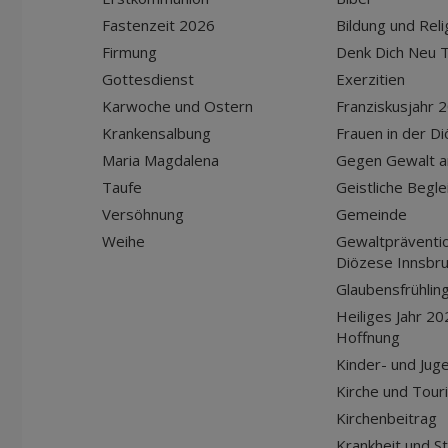
Fastenzeit 2026
Bildung und Reli
Firmung
Denk Dich Neu T
Gottesdienst
Exerzitien
Karwoche und Ostern
Franziskusjahr 
Krankensalbung
Frauen in der D
Maria Magdalena
Gegen Gewalt a
Taufe
Geistliche Begle
Versöhnung
Gemeinde
Weihe
Gewaltpräventio
Diözese Innsbr
Glaubensfrühlin
Heiliges Jahr 20
Hoffnung
Kinder- und Jug
Kirche und Tour
Kirchenbeitrag
Krankheit und S