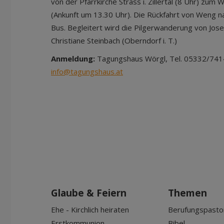
von der Pfarrkirche Strass i. Zillertal (8 Uhr) zum
(Ankunft um 13.30 Uhr). Die Rückfahrt von Weng n
Bus. Begleitert wird die Pilgerwanderung von Jose
Christiane Steinbach (Oberndorf i. T.)
Anmeldung:
Tagungshaus Wörgl, Tel. 05332/7414
info@tagungshaus.at
Glaube & Feiern
Themen
Ehe - Kirchlich heiraten
Berufungspasto
Erstkommunion
Bibel