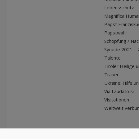
Lebensschutz
Magnifica Huma
Papst Franziskus
Papstwahl
Schöpfung / Nach
Synode 2021 – 
Talente
Tiroler Heilige 
Trauer
Ukraine: Hilfe u
Via Laudato si'
Visitationen
Weltweit verbu
© Diözese Innsbruck | 2024