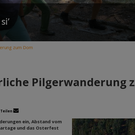
si’
nderung zum Dom
rliche Pilgerwanderung
Teilen
nderungen ein, Abstand vom
Kartage und das Osterfest