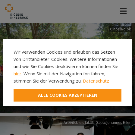
Cincelli/dibk
Wir verwenden Cookies und erlauben das Setzen
von Drittanbieter-Cookies. Weitere Informationen
und wie Sie Cookies deaktivieren können finden Sie
hier
. Wenn Sie mit der Navigation fortfahren,
stimmen Sie der Verwendung zu.
Datenschutz
Neuer Pilgerweg Via
ALLE COOKIES AKZEPTIEREN
Laudato si’
Arbeitskreis Jakob Gapp/Johannes Erler