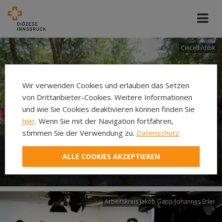
Cincelli/dibk
Wir verwenden Cookies und erlauben das Setzen
von Drittanbieter-Cookies. Weitere Informationen
und wie Sie Cookies deaktivieren können finden Sie
hier
. Wenn Sie mit der Navigation fortfahren,
stimmen Sie der Verwendung zu.
Datenschutz
Neuer Pilgerweg Via
ALLE COOKIES AKZEPTIEREN
Laudato si’
Arbeitskreis Jakob Gapp/Johannes Erler