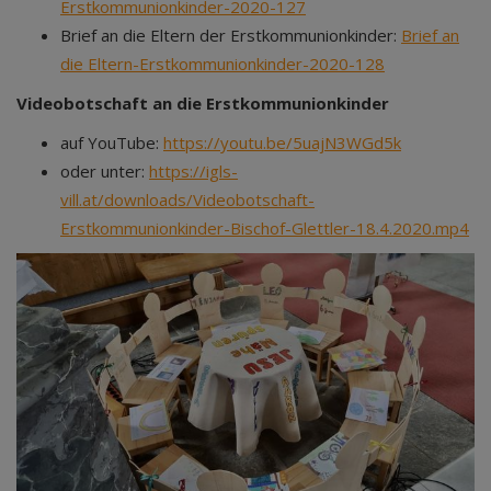
Erstkommunionkinder-2020-127
Brief an die Eltern der Erstkommunionkinder:
Brief an
die Eltern-Erstkommunionkinder-2020-128
Videobotschaft an die Erstkommunionkinder
auf YouTube:
https://youtu.be/5uajN3WGd5k
oder unter:
https://igls-
vill.at/downloads/Videobotschaft-
Erstkommunionkinder-Bischof-Glettler-18.4.2020.mp4