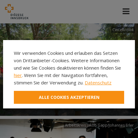
Cincelli/dibk
Wir verwenden Cookies und erlauben das Setzen
von Drittanbieter-Cookies. Weitere Informationen
und wie Sie Cookies deaktivieren können finden Sie
hier
. Wenn Sie mit der Navigation fortfahren,
stimmen Sie der Verwendung zu.
Datenschutz
Neuer Pilgerweg Via
ALLE COOKIES AKZEPTIEREN
Laudato si’
Arbeitskreis Jakob Gapp/Johannes Erler