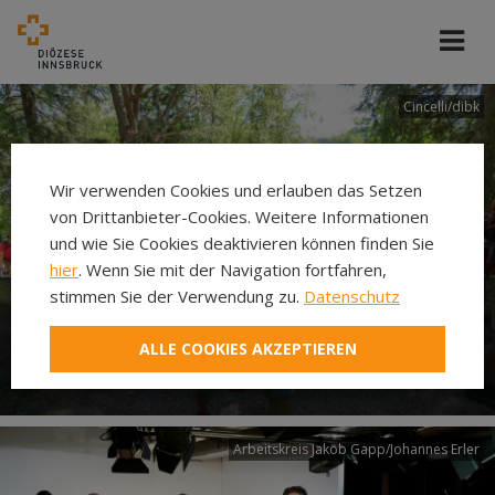
Cincelli/dibk
Wir verwenden Cookies und erlauben das Setzen
von Drittanbieter-Cookies. Weitere Informationen
und wie Sie Cookies deaktivieren können finden Sie
hier
. Wenn Sie mit der Navigation fortfahren,
stimmen Sie der Verwendung zu.
Datenschutz
Neuer Pilgerweg Via
ALLE COOKIES AKZEPTIEREN
Laudato si’
Arbeitskreis Jakob Gapp/Johannes Erler