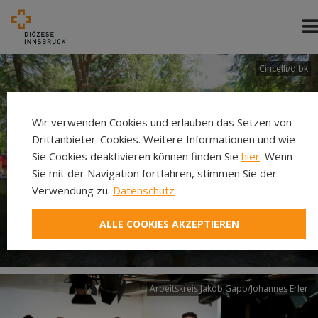
Cincelli/dibk
Wir verwenden Cookies und erlauben das Setzen von
Drittanbieter-Cookies. Weitere Informationen und wie
Sie Cookies deaktivieren können finden Sie
hier
. Wenn
Sie mit der Navigation fortfahren, stimmen Sie der
Verwendung zu.
Datenschutz
Neuer Pilgerweg Via
ALLE COOKIES AKZEPTIEREN
Laudato si’
Arbeitskreis Jakob Gapp/Johannes Erler