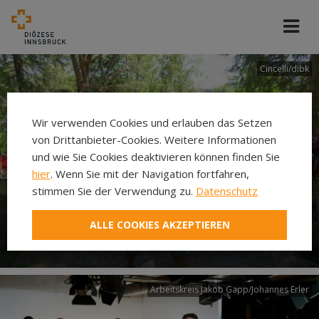
Cincelli/dibk
Wir verwenden Cookies und erlauben das Setzen
von Drittanbieter-Cookies. Weitere Informationen
und wie Sie Cookies deaktivieren können finden Sie
hier
. Wenn Sie mit der Navigation fortfahren,
stimmen Sie der Verwendung zu.
Datenschutz
Neuer Pilgerweg Via
ALLE COOKIES AKZEPTIEREN
Laudato si’
Arbeitskreis Jakob Gapp/Johannes Erler