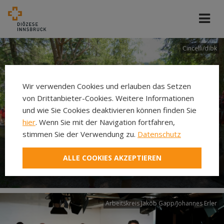
Cincelli/dibk
Wir verwenden Cookies und erlauben das Setzen
von Drittanbieter-Cookies. Weitere Informationen
und wie Sie Cookies deaktivieren können finden Sie
hier
. Wenn Sie mit der Navigation fortfahren,
stimmen Sie der Verwendung zu.
Datenschutz
Neuer Pilgerweg Via
ALLE COOKIES AKZEPTIEREN
Laudato si’
Arbeitskreis Jakob Gapp/Johannes Erler