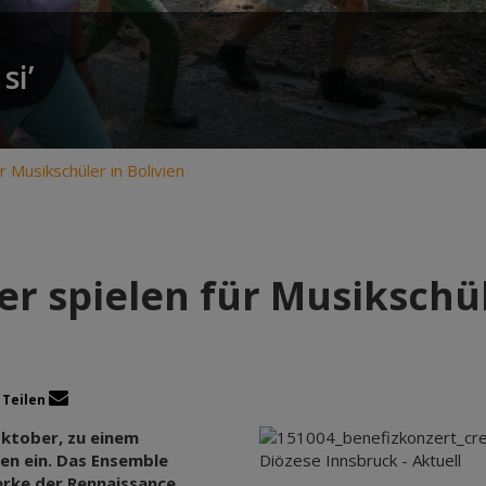
si’
r Musikschüler in Bolivien
er spielen für Musikschül
Teilen
Oktober, zu einem
ien ein. Das Ensemble
Diözese Innsbruck - Aktuell
erke der Rennaissance.