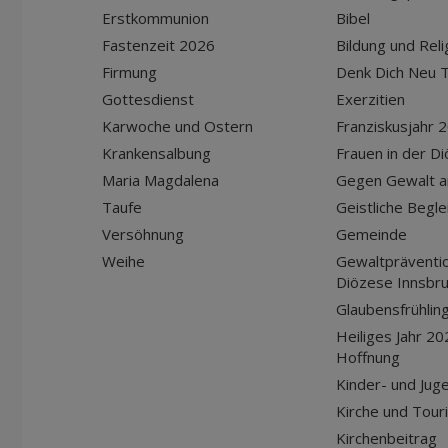
Erstkommunion
Bibel
Fastenzeit 2026
Bildung und Reli
Firmung
Denk Dich Neu T
Gottesdienst
Exerzitien
Karwoche und Ostern
Franziskusjahr 
Krankensalbung
Frauen in der D
Maria Magdalena
Gegen Gewalt a
Taufe
Geistliche Begle
Versöhnung
Gemeinde
Weihe
Gewaltpräventio
Diözese Innsbr
Glaubensfrühlin
Heiliges Jahr 20
Hoffnung
Kinder- und Jug
Kirche und Tour
Kirchenbeitrag