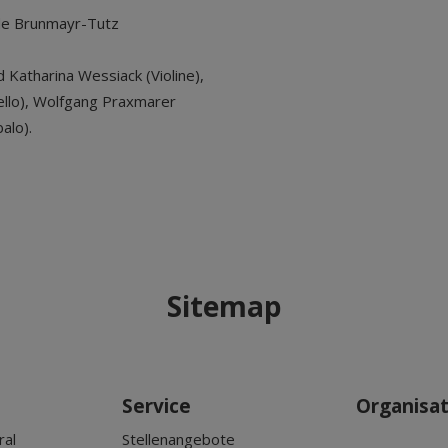
nde Brunmayr-Tutz
d Katharina Wessiack (Violine),
cello), Wolfgang Praxmarer
alo).
Sitemap
Service
Organisa
ral
Stellenangebote