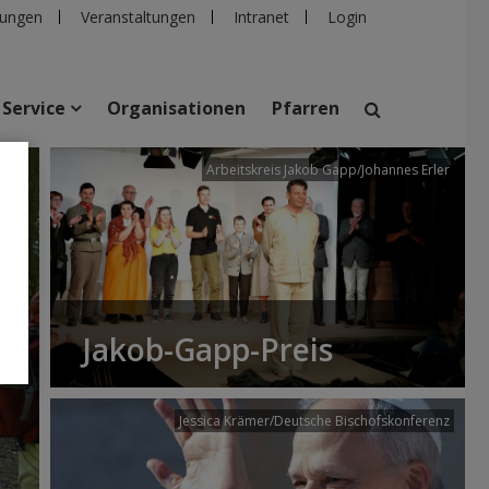
ungen
Veranstaltungen
Intranet
Login
Service
Organisationen
Pfarren
/dibk
Arbeitskreis Jakob Gapp/Johannes Erler
suchen
taltungen
Personen
Pfarren
Einrichtungen
Jakob-Gapp-Preis
Jessica Krämer/Deutsche Bischofskonferenz