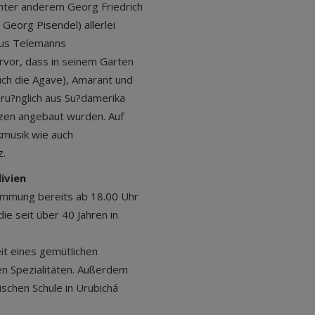
unter anderem Georg Friedrich
eorg Pisendel) allerlei
Aus Telemanns
rvor, dass in seinem Garten
uch die Agave), Amarant und
ru?nglich aus Su?damerika
nzen angebaut wurden. Auf
kmusik wie auch
z.
livien
nstimmung bereits ab 18.00 Uhr
ie seit über 40 Jahren in
it eines gemütlichen
en Spezialitäten. Außerdem
schen Schule in Urubichá