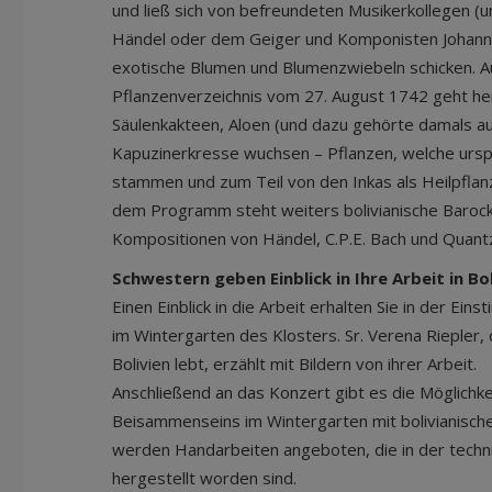
und ließ sich von befreundeten Musikerkollegen (
Händel oder dem Geiger und Komponisten Johann G
exotische Blumen und Blumenzwiebeln schicken. 
Pflanzenverzeichnis vom 27. August 1742 geht he
Säulenkakteen, Aloen (und dazu gehörte damals a
Kapuzinerkresse wuchsen – Pflanzen, welche ursp
stammen und zum Teil von den Inkas als Heilpfla
dem Programm steht weiters bolivianische Baroc
Kompositionen von Händel, C.P.E. Bach und Quant
Schwestern geben Einblick in Ihre Arbeit in Bo
Einen Einblick in die Arbeit erhalten Sie in der Ei
im Wintergarten des Klosters. Sr. Verena Riepler, d
Bolivien lebt, erzählt mit Bildern von ihrer Arbeit.
Anschließend an das Konzert gibt es die Möglichke
Beisammenseins im Wintergarten mit bolivianisch
werden Handarbeiten angeboten, die in der techni
hergestellt worden sind.