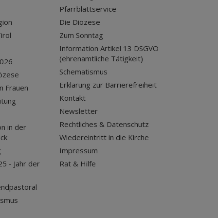
Pfarrblattservice
gion
Die Diözese
irol
Zum Sonntag
Information Artikel 13 DSGVO
(ehrenamtliche Tätigkeit)
2026
Schematismus
iözese
Erklärung zur Barrierefreiheit
n Frauen
Kontakt
itung
Newsletter
Rechtliches & Datenschutz
n in der
uck
Wiedereintritt in die Kirche
g
Impressum
25 - Jahr der
Rat & Hilfe
endpastoral
ismus