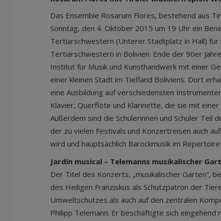
Das Ensemble Rosarum Flores, bestehend aus Tiro
Sonntag, den 4. Oktober 2015 um 19 Uhr ein Bene
Tertiarschwestern (Unterer Stadtplatz in Hall) für
Tertiarschwestern in Bolivien. Ende der 90er Jahr
Institut für Musik und Kunsthandwerk mit einer Ge
einer kleinen Stadt im Tiefland Boliviens. Dort erh
eine Ausbildung auf verschiedensten Instrumenten, u
Klavier, Querflöte und Klarinette, die sie mit eine
Außerdem sind die Schülerinnen und Schüler Teil 
der zu vielen Festivals und Konzertreisen auch au
wird und hauptsächlich Barockmusik im Repertoire 
Jardín musical – Telemanns musikalischer Gar
Der Titel des Konzerts, „musikalischer Garten“, be
des Heiligen Franziskus als Schutzpatron der Tier
Umweltschutzes als auch auf den zentralen Komp
Philipp Telemann. Er beschäftigte sich eingehend m