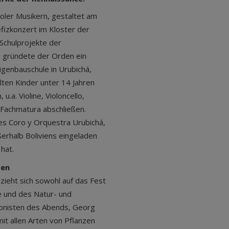
ler Musikern, gestaltet am
fizkonzert im Kloster der
 Schulprojekte der
e gründete der Orden ein
igenbauschule in Urubichá,
alten Kinder unter 14 Jahren
.a. Violine, Violoncello,
r Fachmatura abschließen.
des Coro y Orquestra Urubichá,
ßerhalb Boliviens eingeladen
hat.
ten
zieht sich sowohl auf das Fest
e und des Natur- und
onisten des Abends, Georg
it allen Arten von Pflanzen