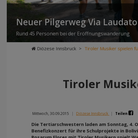
Neuer Pilgerweg Via Laudato 
Rund 45 Personen bei der Eröffnungswanderung
Diözese Innsbruck
>
Tiroler Musiker spielen fü
Tiroler Musik
Mittwoch, 30.09.2015
|
Diözese Innsbruck
|
Teilen
Die Tertiarschwestern laden am Sonntag, 4. 
Benefizkonzert für ihre Schulprojekte in Boliv
Rosarum Flores mit Tiroler Musikern spielt W