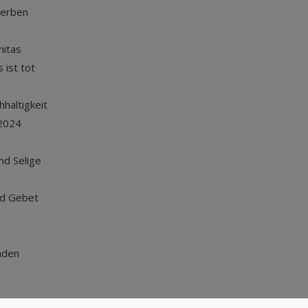
terben
nitas
 ist tot
haltigkeit
2024
und Selige
nd Gebet
nden
Nach oben