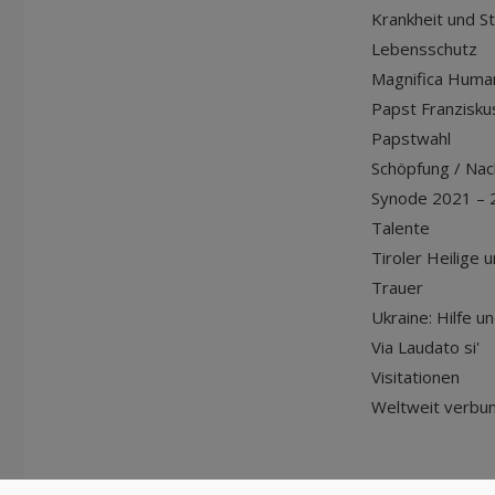
Krankheit und S
Lebensschutz
Magnifica Huma
Papst Franziskus
Papstwahl
Schöpfung / Nach
Synode 2021 – 
Talente
Tiroler Heilige 
Trauer
Ukraine: Hilfe u
Via Laudato si'
Visitationen
Weltweit verbu
© Diözese Innsbruck | 2024