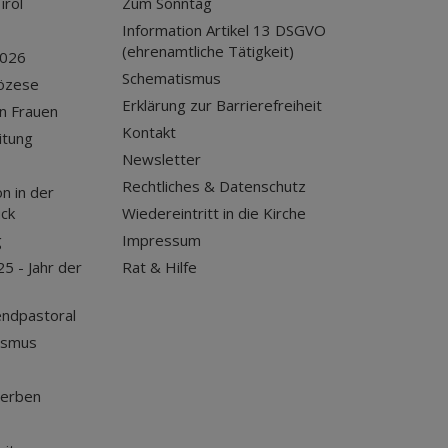
irol
Zum Sonntag
Information Artikel 13 DSGVO
(ehrenamtliche Tätigkeit)
2026
Schematismus
iözese
Erklärung zur Barrierefreiheit
n Frauen
Kontakt
itung
Newsletter
Rechtliches & Datenschutz
n in der
uck
Wiedereintritt in die Kirche
g
Impressum
25 - Jahr der
Rat & Hilfe
endpastoral
ismus
terben