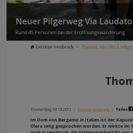
Neuer Pilgerweg Via Laudato 
Rund 45 Personen bei der Eröffnungswanderung
Diözese Innsbruck
>
Thomas von Olera selig
Thom
Donnerstag, 03.10.2013
|
Diözese Innsbruck
|
Teilen
Im Dom von Bergamo in Italien ist der Kapuz
Olera selig gesprochen worden. Er wirkte im 1
auch in Innsbruck. Ein Stimmungsbericht von 