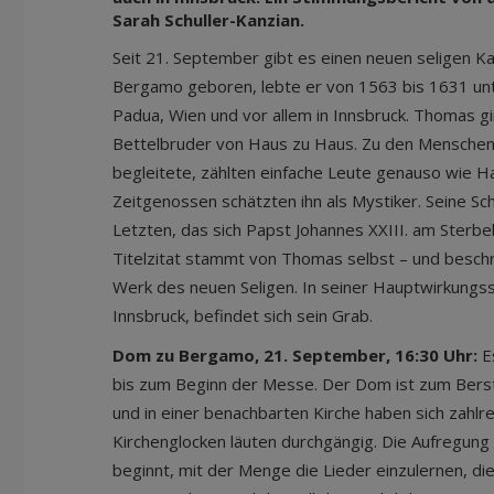
Sarah Schuller-Kanzian.
Seit 21. September gibt es einen neuen seligen K
Bergamo geboren, lebte er von 1563 bis 1631 un
Padua, Wien und vor allem in Innsbruck. Thomas gi
Bettelbruder von Haus zu Haus. Zu den Menschen, 
begleitete, zählten einfache Leute genauso wie 
Zeitgenossen schätzten ihn als Mystiker. Seine Sc
Letzten, das sich Papst Johannes XXIII. am Sterbe
Titelzitat stammt von Thomas selbst – und beschr
Werk des neuen Seligen. In seiner Hauptwirkungss
Innsbruck, befindet sich sein Grab.
Dom zu Bergamo, 21. September, 16:30 Uhr:
Es
bis zum Beginn der Messe. Der Dom ist zum Berste
und in einer benachbarten Kirche haben sich zahlre
Kirchenglocken läuten durchgängig. Die Aufregung 
beginnt, mit der Menge die Lieder einzulernen, d