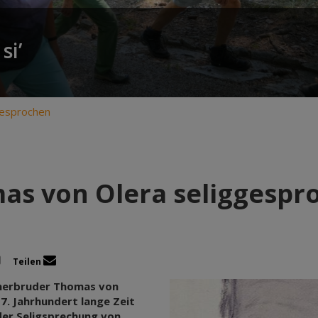
si’
gesprochen
as von Olera seliggespr
Teilen
inerbruder Thomas von
7. Jahrhundert lange Zeit
der Seligsprechung von