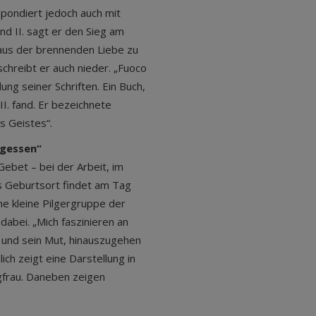
spondiert jedoch auch mit
nd II. sagt er den Sieg am
aus der brennenden Liebe zu
chreibt er auch nieder. „Fuoco
ng seiner Schriften. Ein Buch,
. fand. Er bezeichnete
s Geistes“.
rgessen“
Gebet – bei der Arbeit, im
os Geburtsort findet am Tag
ne kleine Pilgergruppe der
dabei. „Mich faszinieren an
 und sein Mut, hinauszugehen
ich zeigt eine Darstellung in
gfrau. Daneben zeigen