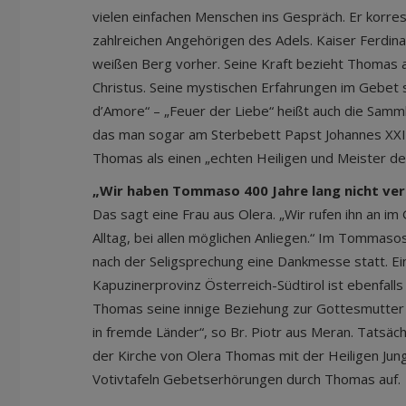
vielen einfachen Menschen ins Gespräch. Er korre
zahlreichen Angehörigen des Adels. Kaiser Ferdina
weißen Berg vorher. Seine Kraft bezieht Thomas 
Christus. Seine mystischen Erfahrungen im Gebet s
d’Amore“ – „Feuer der Liebe“ heißt auch die Sammlu
das man sogar am Sterbebett Papst Johannes XXIII
Thomas als einen „echten Heiligen und Meister de
„Wir haben Tommaso 400 Jahre lang nicht ve
Das sagt eine Frau aus Olera. „Wir rufen ihn an im 
Alltag, bei allen möglichen Anliegen.“ Im Tommas
nach der Seligsprechung eine Dankmesse statt. Ei
Kapuzinerprovinz Österreich-Südtirol ist ebenfalls 
Thomas seine innige Beziehung zur Gottesmutter
in fremde Länder“, so Br. Piotr aus Meran. Tatsächl
der Kirche von Olera Thomas mit der Heiligen Jun
Votivtafeln Gebetserhörungen durch Thomas auf.