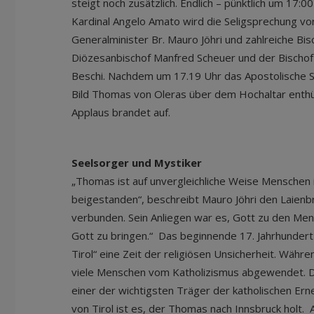
steigt noch zusätzlich. Endlich – pünktlich um 17:0
Kardinal Angelo Amato wird die Seligsprechung 
Generalminister Br. Mauro Jöhri und zahlreiche Bi
Diözesanbischof Manfred Scheuer und der Bischo
Beschi. Nachdem um 17.19 Uhr das Apostolische Sc
Bild Thomas von Oleras über dem Hochaltar enthüll
Applaus brandet auf.
Seelsorger und Mystiker
„Thomas ist auf unvergleichliche Weise Menschen 
beigestanden“, beschreibt Mauro Jöhri den Laienbr
verbunden. Sein Anliegen war es, Gott zu den Me
Gott zu bringen.“ Das beginnende 17. Jahrhundert i
Tirol“ eine Zeit der religiösen Unsicherheit. Währ
viele Menschen vom Katholizismus abgewendet. D
einer der wichtigsten Träger der katholischen Er
von Tirol ist es, der Thomas nach Innsbruck holt.