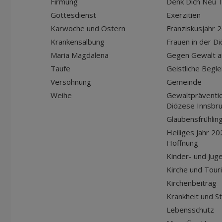
Firmung
Denk Dich Neu T
Gottesdienst
Exerzitien
Karwoche und Ostern
Franziskusjahr 
Krankensalbung
Frauen in der D
Maria Magdalena
Gegen Gewalt a
Taufe
Geistliche Begle
Versöhnung
Gemeinde
Weihe
Gewaltpräventio
Diözese Innsbr
Glaubensfrühlin
Heiliges Jahr 20
Hoffnung
Kinder- und Jug
Kirche und Tour
Kirchenbeitrag
Krankheit und S
Lebensschutz