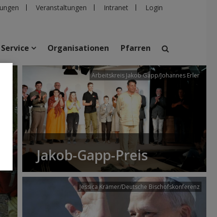
ungen
Veranstaltungen
Intranet
Login
Service
Organisationen
Pfarren
/dibk
Arbeitskreis Jakob Gapp/Johannes Erler
suchen
taltungen
Personen
Pfarren
Einrichtungen
Jakob-Gapp-Preis
Jessica Krämer/Deutsche Bischofskonferenz