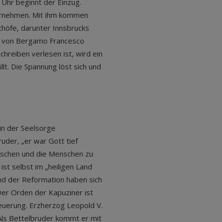
0 Uhr beginnt der Einzug.
vornehmen. Mit ihm kommen
schöfe, darunter Innsbrucks
f von Bergamo Francesco
hreiben verlesen ist, wird ein
t. Die Spannung löst sich und
in der Seelsorge
uder, „er war Gott tief
nschen und die Menschen zu
st selbst im „heiligen Land
end der Reformation haben sich
er Orden der Kapuziner ist
neuerung. Erzherzog Leopold V.
 Als Bettelbruder kommt er mit