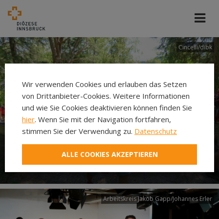
Cincelli/dibk
Wir verwenden Cookies und erlauben das Setzen
von Drittanbieter-Cookies. Weitere Informationen
und wie Sie Cookies deaktivieren können finden Sie
hier
. Wenn Sie mit der Navigation fortfahren,
stimmen Sie der Verwendung zu.
Datenschutz
Neuer Pilgerweg Via
ALLE COOKIES AKZEPTIEREN
Laudato si’
Arbeitskreis Jakob Gapp/Johannes Erler