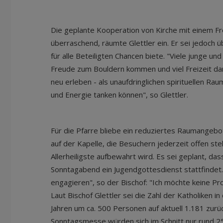
Die geplante Kooperation von Kirche mit einem Fr
überraschend, räumte Glettler ein. Er sei jedoch
für alle Beteiligten Chancen biete. "Viele junge un
Freude zum Bouldern kommen und viel Freizeit da
neu erleben - als unaufdringlichen spirituellen Rau
und Energie tanken können", so Glettler.
Für die Pfarre bliebe ein reduziertes Raumangebo
auf der Kapelle, die Besuchern jederzeit offen st
Allerheiligste aufbewahrt wird. Es sei geplant, das
Sonntagabend ein Jugendgottesdienst stattfindet.
engagieren", so der Bischof: "Ich möchte keine Pro
Laut Bischof Glettler sei die Zahl der Katholiken in
Jahren um ca. 500 Personen auf aktuell 1.181 zur
Sonntagsmesse würden sich im Schnitt nur rund 25