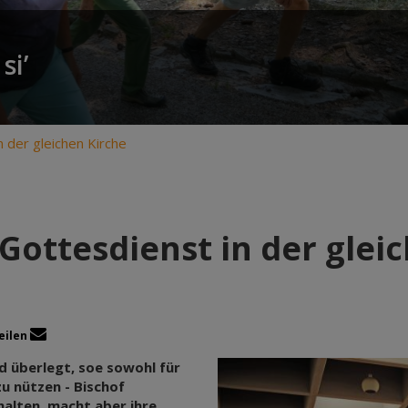
si’
 der gleichen Kirche
Gottesdienst in der glei
eilen
rd überlegt, soe sowohl für
u nützen - Bischof
halten, macht aber ihre