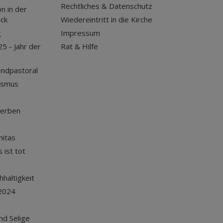
Rechtliches & Datenschutz
n in der
uck
Wiedereintritt in die Kirche
g
Impressum
25 - Jahr der
Rat & Hilfe
endpastoral
ismus
terben
nitas
 ist tot
haltigkeit
2024
und Selige