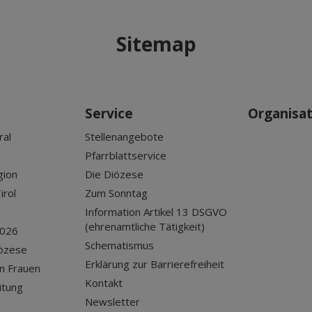
Sitemap
Service
Organisa
ral
Stellenangebote
Pfarrblattservice
gion
Die Diözese
irol
Zum Sonntag
Information Artikel 13 DSGVO
(ehrenamtliche Tätigkeit)
2026
Schematismus
iözese
Erklärung zur Barrierefreiheit
n Frauen
Kontakt
itung
Newsletter