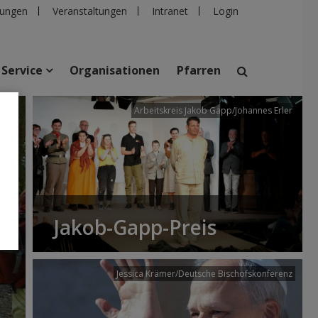
ungen
Veranstaltungen
Intranet
Login
Service
Organisationen
Pfarren
/dibk
Arbeitskreis Jakob Gapp/Johannes Erler
suchen
taltungen
Personen
Pfarren
Einrichtungen
Jakob-Gapp-Preis
Jessica Krämer/Deutsche Bischofskonferenz