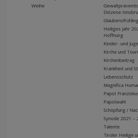
Weihe
Gewaltpräventio
Diözese Innsbr
Glaubensfrühlin
Heiliges Jahr 20
Hoffnung
Kinder- und Jug
Kirche und Tour
Kirchenbeitrag
Krankheit und S
Lebensschutz
Magnifica Huma
Papst Franziskus
Papstwahl
Schöpfung / Nach
Synode 2021 – 
Talente
Tiroler Heilige 