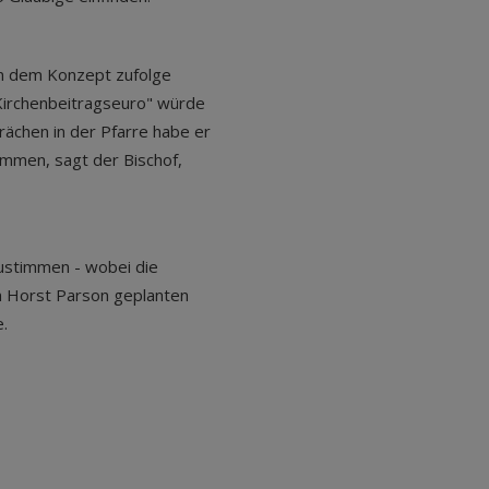
n dem Konzept zufolge
 Kirchenbeitragseuro" würde
prächen in der Pfarre habe er
mmen, sagt der Bischof,
ustimmen - wobei die
 Horst Parson geplanten
e.