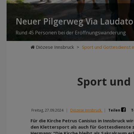
Neuer Pilgerweg Via Laudato 
Rund 45 Personen bei der Eröffnungswanderung
Diözese Innsbruck
>
Sport und Gottesdienst in
Sport und 
Freitag, 27.09.2024
|
Diözese Innsbruck
|
Teilen
T
Für die Kirche Petrus Canisius in Innsbruck wi
den Klettersport als auch für Gottesdienste z
Hermann: "Die Kirche bleibt als Sakralraum er