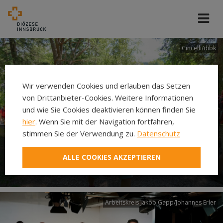
Cincelli/dibk
Wir verwenden Cookies und erlauben das Setzen
von Drittanbieter-Cookies. Weitere Informationen
und wie Sie Cookies deaktivieren können finden Sie
hier
. Wenn Sie mit der Navigation fortfahren,
stimmen Sie der Verwendung zu.
Datenschutz
Neuer Pilgerweg Via
ALLE COOKIES AKZEPTIEREN
Laudato si’
Arbeitskreis Jakob Gapp/Johannes Erler