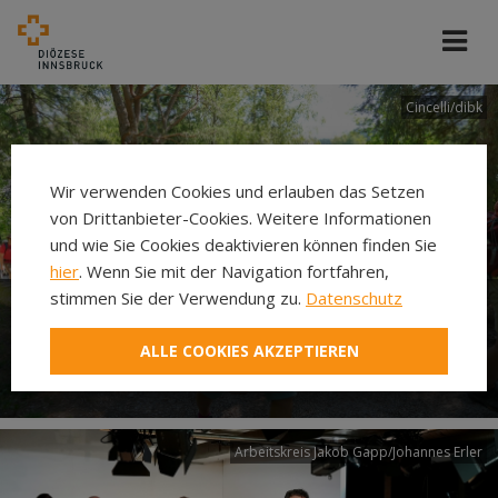
Cincelli/dibk
Wir verwenden Cookies und erlauben das Setzen
von Drittanbieter-Cookies. Weitere Informationen
und wie Sie Cookies deaktivieren können finden Sie
hier
. Wenn Sie mit der Navigation fortfahren,
stimmen Sie der Verwendung zu.
Datenschutz
Neuer Pilgerweg Via
ALLE COOKIES AKZEPTIEREN
Laudato si’
Arbeitskreis Jakob Gapp/Johannes Erler