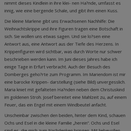
nimmt dieses Kindlein in ihre klei- nen Ha?nde, umfasst es
innig, wie eine bergende Schale, und gibt ihm einen Kuss.
Die kleine Marlene gibt uns Erwachsenen Nachhilfe: Die
Weihnachtskrippe und ihre Figuren tragen eine Botschaft in
sich. Sie wollen uns etwas sagen. Und sie lo?sen eine
Antwort aus, eine Antwort aus der Tiefe des Herzens. In
Krippenfiguren wird sichtbar, was durch Worte nur schwer
beschrieben werden kann. Im Juni dieses Jahres habe ich
einige Tage in Erfurt verbracht. Auch der Besuch des
Domberges geho?rte zum Programm. Im Mariendom ist mir
eine barocke Krippen- darstellung (siehe Bild) unvergesslich.
Maria kniet mit gefalteten Ha?nden neben dem Christuskind
im goldenen Stroh. Josef bereitet eine Mahlzeit zu, auf einem
Feuer, das ein Engel mit einem Windbeutel anfacht.
Unscheinbar zwischen den beiden, hinter dem Kind, schauen
Ochs und Esel in die kleine Familie „herein“. Ochs und Esel
sind es, die mich zum Nachdenken bringen. Mit liebevollen