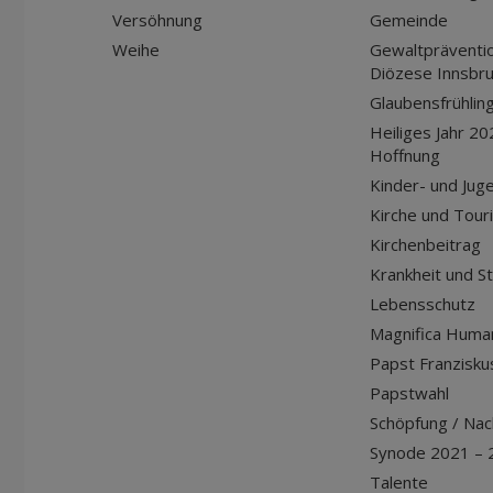
Versöhnung
Gemeinde
Weihe
Gewaltpräventio
Diözese Innsbr
Glaubensfrühlin
Heiliges Jahr 20
Hoffnung
Kinder- und Jug
Kirche und Tour
Kirchenbeitrag
Krankheit und S
Lebensschutz
Magnifica Huma
Papst Franziskus
Papstwahl
Schöpfung / Nach
Synode 2021 – 
Talente