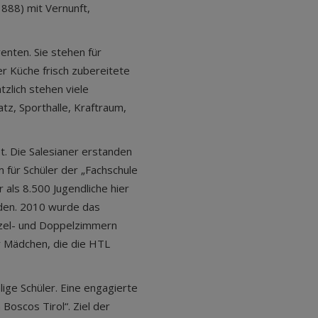
888) mit Vernunft,
nten. Sie stehen für
er Küche frisch zubereitete
tzlich stehen viele
atz, Sporthalle, Kraftraum,
. Die Salesianer erstanden
m für Schüler der „Fachschule
 als 8.500 Jugendliche hier
nden. 2010 wurde das
zel- und Doppelzimmern
ür Mädchen, die die HTL
ige Schüler. Eine engagierte
oscos Tirol“. Ziel der