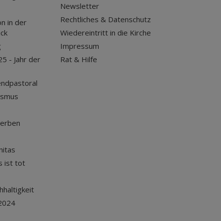
Newsletter
Rechtliches & Datenschutz
n in der
uck
Wiedereintritt in die Kirche
g
Impressum
25 - Jahr der
Rat & Hilfe
endpastoral
ismus
terben
nitas
 ist tot
haltigkeit
2024