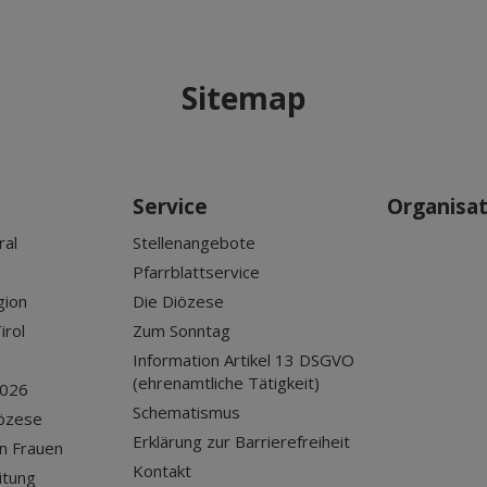
Sitemap
Service
Organisa
ral
Stellenangebote
Pfarrblattservice
gion
Die Diözese
irol
Zum Sonntag
Information Artikel 13 DSGVO
(ehrenamtliche Tätigkeit)
2026
Schematismus
iözese
Erklärung zur Barrierefreiheit
n Frauen
Kontakt
itung