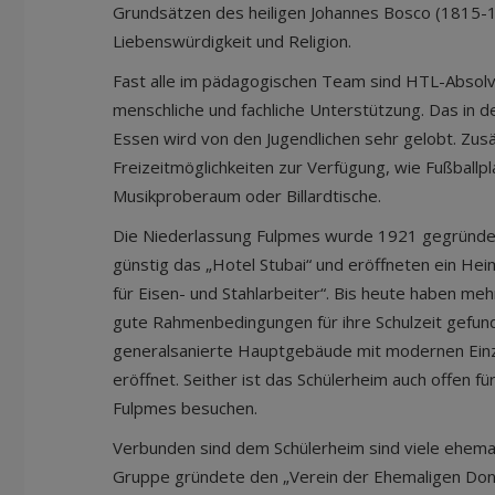
Grundsätzen des heiligen Johannes Bosco (1815-1
Liebenswürdigkeit und Religion.
Fast alle im pädagogischen Team sind HTL-Absolve
menschliche und fachliche Unterstützung. Das in d
Essen wird von den Jugendlichen sehr gelobt. Zusä
Freizeitmöglichkeiten zur Verfügung, wie Fußballpl
Musikproberaum oder Billardtische.
Die Niederlassung Fulpmes wurde 1921 gegründet
günstig das „Hotel Stubai“ und eröffneten ein Hei
für Eisen- und Stahlarbeiter“. Bis heute haben mehr
gute Rahmenbedingungen für ihre Schulzeit gefu
generalsanierte Hauptgebäude mit modernen Ein
eröffnet. Seither ist das Schülerheim auch offen f
Fulpmes besuchen.
Verbunden sind dem Schülerheim sind viele ehemal
Gruppe gründete den „Verein der Ehemaligen Don B