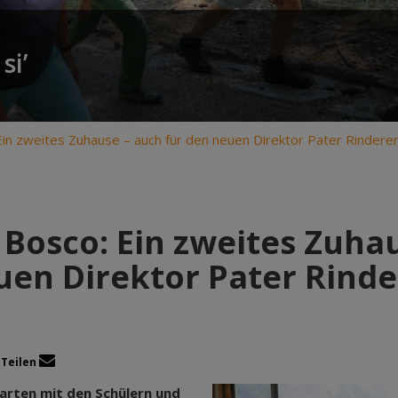
si’
in zweites Zuhause – auch für den neuen Direktor Pater Rindere
Bosco: Ein zweites Zuhau
uen Direktor Pater Rinde
Teilen
arten mit den Schülern und