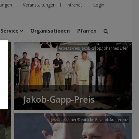
ungen
Veranstaltungen
Intranet
Login
Service
Organisationen
Pfarren
/dibk
Arbeitskreis Jakob Gapp/Johannes Erler
suchen
taltungen
Personen
Pfarren
Einrichtungen
Jakob-Gapp-Preis
Jessica Krämer/Deutsche Bischofskonferenz