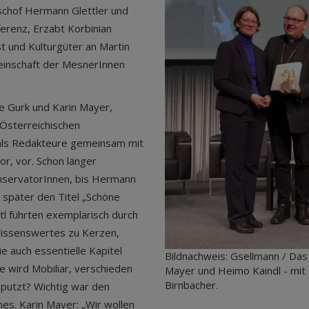
schof Hermann Glettler und
erenz, Erzabt Korbinian
st und Kulturgüter an Martin
einschaft der MesnerInnen
e Gurk und Karin Mayer,
 Österreichischen
 als Redakteure gemeinsam mit
r, vor. Schon länger
onservatorInnen, bis Hermann
 später den Titel „Schöne
tl führten exemplarisch durch
 Wissenswertes zu Kerzen,
 auch essentielle Kapitel
Bildnachweis: Gsellmann / Das
e wird Mobiliar, verschieden
Mayer und Heimo Kaindl - mit 
Birnbacher.
eputzt? Wichtig war den
es. Karin Mayer: „Wir wollen