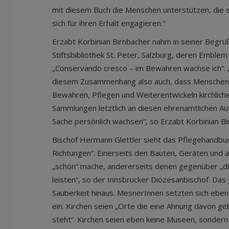
mit diesem Buch die Menschen unterstützen, die 
sich für ihren Erhalt engagieren.“
Erzabt Korbinian Birnbacher nahm in seiner Begrü
Stiftsbibliothek St. Peter, Salzburg, deren Emblem 
„Conservando cresco – im Bewahren wachse ich“. 
diesem Zusammenhang also auch, dass Menschen, 
Bewahren, Pflegen und Weiterentwickeln kirchlic
Sammlungen letztlich an diesen ehrenamtlichen Au
Sache persönlich wachsen“, so Erzabt Korbinian Bi
Bischof Hermann Glettler sieht das Pflegehandbuc
Richtungen“. Einerseits den Bauten, Geräten und 
„schön“ mache, andererseits denen gegenüber „die
leisten“, so der Innsbrucker Diözesanbischof. Das
Sauberkeit hinaus. MesnerInnen setzten sich eben f
ein. Kirchen seien „Orte die eine Ahnung davon g
steht“. Kirchen seien eben keine Museen, sondern