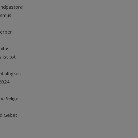
endpastoral
ismus
terben
nitas
 ist tot
haltigkeit
2024
und Selige
nd Gebet