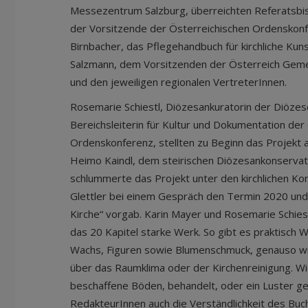
Messezentrum Salzburg, überreichten Referatsbi
der Vorsitzende der Österreichischen Ordenskonf
Birnbacher, das Pflegehandbuch für kirchliche Kun
Salzmann, dem Vorsitzenden der Österreich Gem
und den jeweiligen regionalen VertreterInnen.
Rosemarie Schiestl, Diözesankuratorin der Diözes
Bereichsleiterin für Kultur und Dokumentation der
Ordenskonferenz, stellten zu Beginn das Projekt
Heimo Kaindl, dem steirischen Diözesankonservato
schlummerte das Projekt unter den kirchlichen K
Glettler bei einem Gespräch den Termin 2020 und
Kirche“ vorgab. Karin Mayer und Rosemarie Schies
das 20 Kapitel starke Werk. So gibt es praktisch
Wachs, Figuren sowie Blumenschmuck, genauso wie
über das Raumklima oder der Kirchenreinigung. Wi
beschaffene Böden, behandelt, oder ein Luster g
RedakteurInnen auch die Verständlichkeit des Buch