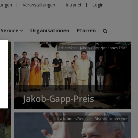
ungen
Veranstaltungen
Intranet
Login
Service
Organisationen
Pfarren
/dibk
Arbeitskreis Jakob Gapp/Johannes Erler
suchen
taltungen
Personen
Pfarren
Einrichtungen
Jakob-Gapp-Preis
Jessica Krämer/Deutsche Bischofskonferenz