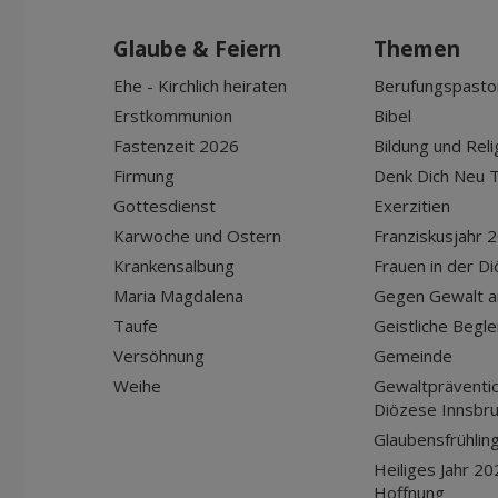
Glaube & Feiern
Themen
Ehe - Kirchlich heiraten
Berufungspasto
Erstkommunion
Bibel
Fastenzeit 2026
Bildung und Reli
Firmung
Denk Dich Neu T
Gottesdienst
Exerzitien
Karwoche und Ostern
Franziskusjahr 
Krankensalbung
Frauen in der D
Maria Magdalena
Gegen Gewalt a
Taufe
Geistliche Begle
Versöhnung
Gemeinde
Weihe
Gewaltpräventio
Diözese Innsbr
Glaubensfrühlin
Heiliges Jahr 20
Hoffnung