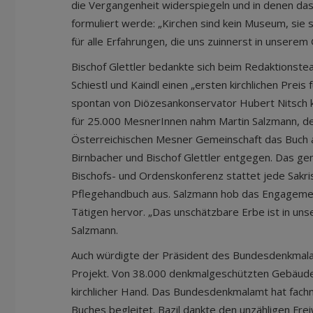
die Vergangenheit widerspiegeln und in denen da
formuliert werde: „Kirchen sind kein Museum, sie 
für alle Erfahrungen, die uns zuinnerst in unserem
Bischof Glettler bedankte sich beim Redaktionste
Schiestl und Kaindl einen „ersten kirchlichen Preis
spontan von Diözesankonservator Hubert Nitsch k
für 25.000 MesnerInnen nahm Martin Salzmann, de
Österreichischen Mesner Gemeinschaft das Buch 
Birnbacher und Bischof Glettler entgegen. Das g
Bischofs- und Ordenskonferenz stattet jede Sakris
Pflegehandbuch aus. Salzmann hob das Engageme
Tätigen hervor. „Das unschätzbare Erbe ist in un
Salzmann.
Auch würdigte der Präsident des Bundesdenkmala
Projekt. Von 38.000 denkmalgeschützten Gebäuden 
kirchlicher Hand. Das Bundesdenkmalamt hat fach
Buches begleitet. Bazil dankte den unzähligen Freiw