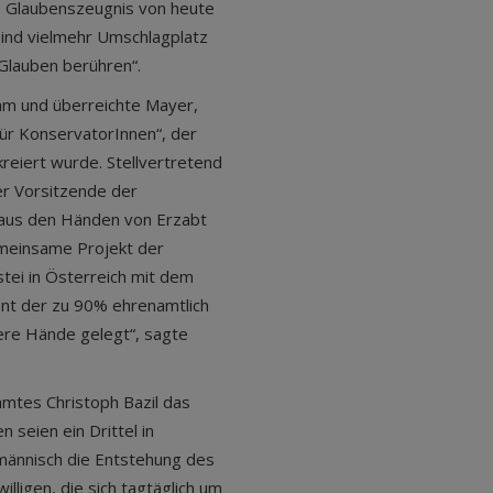
s Glaubenszeugnis von heute
sind vielmehr Umschlagplatz
 Glauben berühren“.
am und überreichte Mayer,
 für KonservatorInnen“, der
reiert wurde. Stellvertretend
r Vorsitzende der
aus den Händen von Erzabt
emeinsame Projekt der
tei in Österreich mit dem
nt der zu 90% ehrenamtlich
sere Hände gelegt“, sagte
mtes Christoph Bazil das
seien ein Drittel in
männisch die Entstehung des
illigen, die sich tagtäglich um