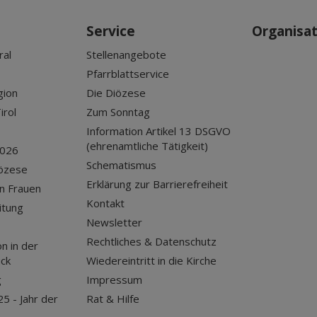
Service
Organisa
ral
Stellenangebote
Pfarrblattservice
gion
Die Diözese
irol
Zum Sonntag
Information Artikel 13 DSGVO
(ehrenamtliche Tätigkeit)
2026
Schematismus
iözese
Erklärung zur Barrierefreiheit
n Frauen
Kontakt
itung
Newsletter
Rechtliches & Datenschutz
n in der
uck
Wiedereintritt in die Kirche
g
Impressum
25 - Jahr der
Rat & Hilfe