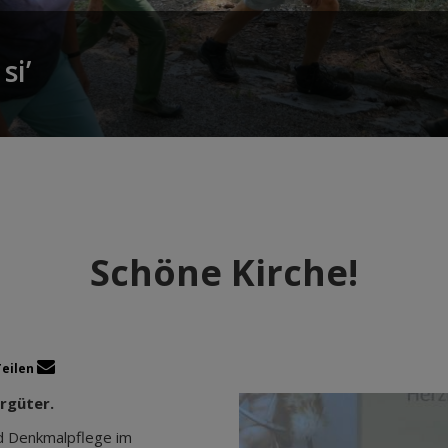
si’
Schöne Kirche!
Teilen
urgüter.
d Denkmalpflege im