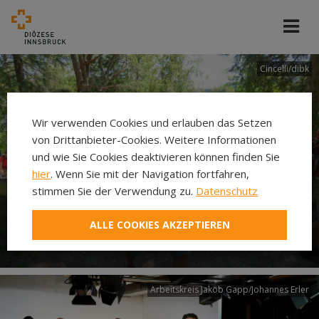
Cincelli/dibk
Wir verwenden Cookies und erlauben das Setzen
von Drittanbieter-Cookies. Weitere Informationen
und wie Sie Cookies deaktivieren können finden Sie
hier
. Wenn Sie mit der Navigation fortfahren,
stimmen Sie der Verwendung zu.
Datenschutz
Neuer Pilgerweg Via
ALLE COOKIES AKZEPTIEREN
Laudato si’
Arbeitskreis Jakob Gapp/Johannes Erler