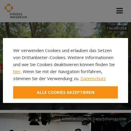
Cincelli/dibk
Wir verwenden Cookies und erlauben das Setzen
von Drittanbieter-Cookies. Weitere Informationen
und wie Sie Cookies deaktivieren können finden Sie
hier
. Wenn Sie mit der Navigation fortfahren,
stimmen Sie der Verwendung zu.
Datenschutz
Neuer Pilgerweg Via
ALLE COOKIES AKZEPTIEREN
Laudato si’
Arbeitskreis Jakob Gapp/Johannes Erler