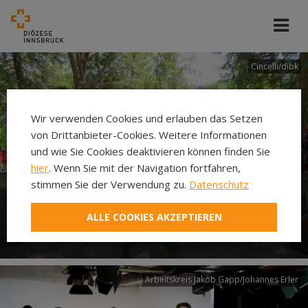
Cincelli/dibk
Wir verwenden Cookies und erlauben das Setzen
von Drittanbieter-Cookies. Weitere Informationen
und wie Sie Cookies deaktivieren können finden Sie
hier
. Wenn Sie mit der Navigation fortfahren,
stimmen Sie der Verwendung zu.
Datenschutz
Neuer Pilgerweg Via
ALLE COOKIES AKZEPTIEREN
Laudato si’
Arbeitskreis Jakob Gapp/Johannes Erler