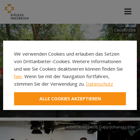
Cincelli/dibk
Wir verwenden Cookies und erlauben das Setzen
von Drittanbieter-Cookies. Weitere Informationen
und wie Sie Cookies deaktivieren können finden Sie
hier
. Wenn Sie mit der Navigation fortfahren,
stimmen Sie der Verwendung zu.
Datenschutz
Neuer Pilgerweg Via
ALLE COOKIES AKZEPTIEREN
Laudato si’
Arbeitskreis Jakob Gapp/Johannes Erler