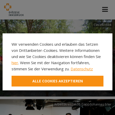
Cincelli/dibk
Wir verwenden Cookies und erlauben das Setzen
von Drittanbieter-Cookies. Weitere Informationen
und wie Sie Cookies deaktivieren können finden Sie
hier
. Wenn Sie mit der Navigation fortfahren,
stimmen Sie der Verwendung zu.
Datenschutz
Neuer Pilgerweg Via
ALLE COOKIES AKZEPTIEREN
Laudato si’
Arbeitskreis Jakob Gapp/Johannes Erler