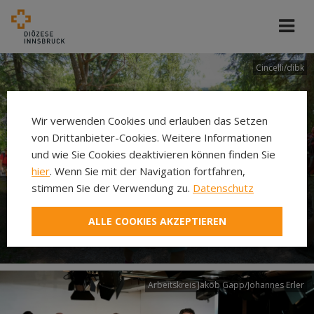
Cincelli/dibk
Wir verwenden Cookies und erlauben das Setzen
von Drittanbieter-Cookies. Weitere Informationen
und wie Sie Cookies deaktivieren können finden Sie
hier
. Wenn Sie mit der Navigation fortfahren,
stimmen Sie der Verwendung zu.
Datenschutz
Neuer Pilgerweg Via
ALLE COOKIES AKZEPTIEREN
Laudato si’
Arbeitskreis Jakob Gapp/Johannes Erler