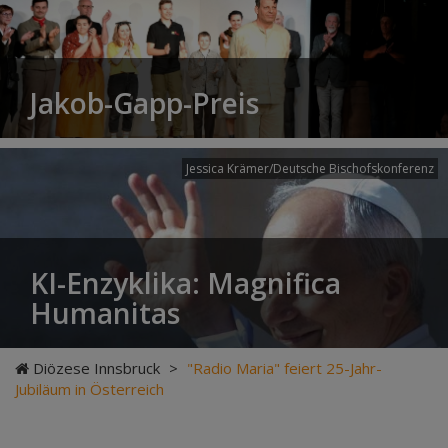
Jakob-Gapp-Preis
Jessica Krämer/Deutsche Bischofskonferenz
KI-Enzyklika: Magnifica
Humanitas
Diözese Innsbruck
>
"Radio Maria" feiert 25-Jahr-
Jubiläum in Österreich