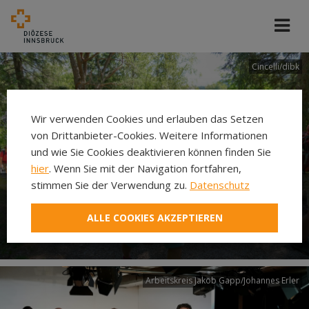
Cincelli/dibk
Wir verwenden Cookies und erlauben das Setzen
von Drittanbieter-Cookies. Weitere Informationen
und wie Sie Cookies deaktivieren können finden Sie
hier
. Wenn Sie mit der Navigation fortfahren,
stimmen Sie der Verwendung zu.
Datenschutz
Neuer Pilgerweg Via
ALLE COOKIES AKZEPTIEREN
Laudato si’
Arbeitskreis Jakob Gapp/Johannes Erler