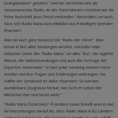
Evangelisation" genannt, "und wir verstehen uns als
missionarisches Radio: An der Hand Mariens möchten wir die
frohe Botschaft Jesu Christi verkünden." Besonders sei auch,
dass sich Radio Maria ausschließlich aus freiwilligen Spenden
finanziert.
Man sei auch ganz bewusst ein "Radio der Hörer". Man
könne in fast allen Sendungen anrufen, mitreden oder
mitbeten. Denn: Bei "Radio Maria" sei alles "live"; die tägliche
Messe, die Gebetssendungen und auch die Vorträge der
Experten. Ackermann: "In fast jeder Sendung können Hörer
anrufen und ihre Fragen und Erfahrungen einbringen. Die
Hälfte der Sendezeit ist dafür reserviert. So werden
wunderbare Zeugnisse hörbar, wie Gott im Leben der
Menschen hier und heute wirkt."
"Radio Maria Österreich"-Präsident Lukas Bonelli wies in den
Kirchenzeitungen darauf hin, dass Radio Maria in 82 Ländern
weltweit zu hören ist. "Ein Teil dieser Familie zu sein, erfüllt