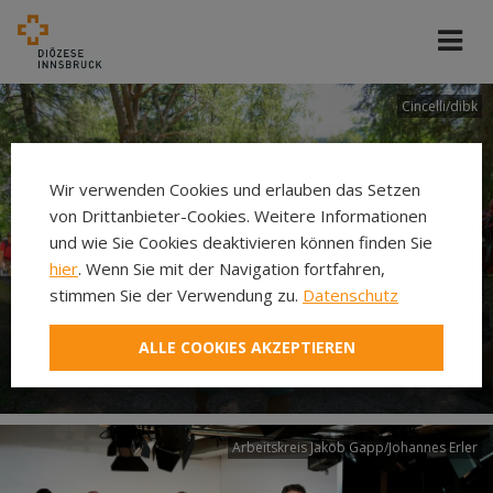
Cincelli/dibk
Wir verwenden Cookies und erlauben das Setzen
von Drittanbieter-Cookies. Weitere Informationen
und wie Sie Cookies deaktivieren können finden Sie
hier
. Wenn Sie mit der Navigation fortfahren,
stimmen Sie der Verwendung zu.
Datenschutz
Neuer Pilgerweg Via
ALLE COOKIES AKZEPTIEREN
Laudato si’
Arbeitskreis Jakob Gapp/Johannes Erler