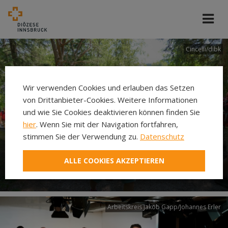
Cincelli/dibk
Wir verwenden Cookies und erlauben das Setzen
von Drittanbieter-Cookies. Weitere Informationen
und wie Sie Cookies deaktivieren können finden Sie
hier
. Wenn Sie mit der Navigation fortfahren,
stimmen Sie der Verwendung zu.
Datenschutz
Neuer Pilgerweg Via
ALLE COOKIES AKZEPTIEREN
Laudato si’
Arbeitskreis Jakob Gapp/Johannes Erler